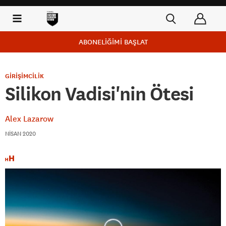
ABONELİĞİMİ BAŞLAT
GİRİŞİMCİLİK
Silikon Vadisi'nin Ötesi
Alex Lazarow
NISAN 2020