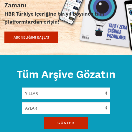
Zamanı
HBR Türkiye içeriğine bir yıl boyunca tüm
platformlardan erişin!
ABONELİĞİMİ BAŞLAT
Tüm Arşive Gözatın
GÖSTER