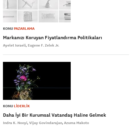
KONU
PAZARLAMA
Markanızı Koruyan Fiyatlandırma Politikaları
Ayelet Israeli
Eugene F. Zelek Jr.
KONU
LİDERLİK
Daha İyi Bir Kurumsal Vatandaş Haline Gelmek
Indra K. Nooyi
Vijay Govindarajan
Azuma Makoto