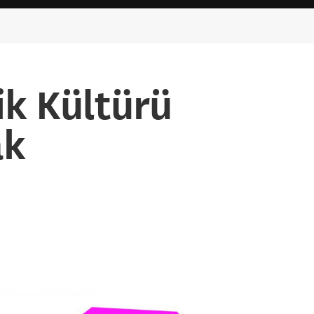
lik Kültürü
ak