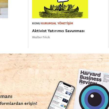
KONU
KURUMSAL YÖNETİŞİM
Aktivist Yatırımcı Savunması
Walter Frick
amanı
tformlardan erişin!