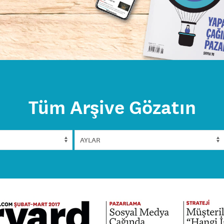
Tüm Arşive Gözatın