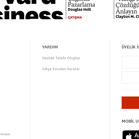
YARDIM
ÜYELİK 
Destek Talebi Oluştur
Sıkça Sorulan Sorular
MOBİL 
unması