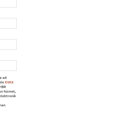
e ait
ile
KVKK
 HBR
an hizmet,
elektronik
aman