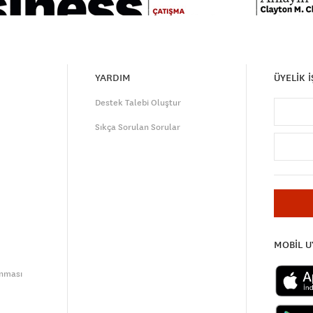
YARDIM
ÜYELİK 
Destek Talebi Oluştur
Sıkça Sorulan Sorular
MOBİL 
unması