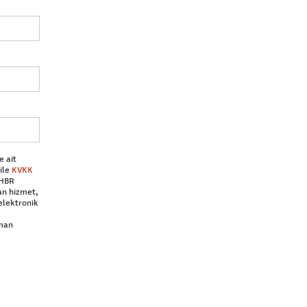
e ait
ile
KVKK
 HBR
an hizmet,
elektronik
aman