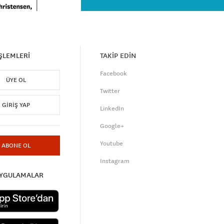
İŞLEMLERİ
TAKİP EDİN
Facebook
ÜYE OL
Twitter
GIRIŞ YAP
LinkedIn
Google+
Youtube
ABONE OL
Instagram
UYGULAMALAR