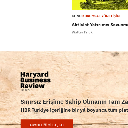
KONU
KURUMSAL YÖNETİŞİM
Aktivist Yatırımcı Savunm
Walter Frick
Sınırsız Erişime Sahip Olmanın Tam Z
HBR Türkiye içeriğine bir yıl boyunca tüm pla
ABONELİĞİMİ BAŞLAT