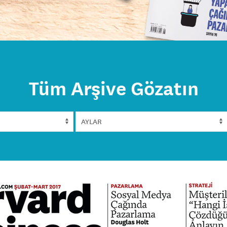
Tüm Arşive Gözatın