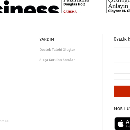
YARDIM
ÜYELİK 
Destek Talebi Oluştur
Sıkça Sorulan Sorular
MOBİL 
unması