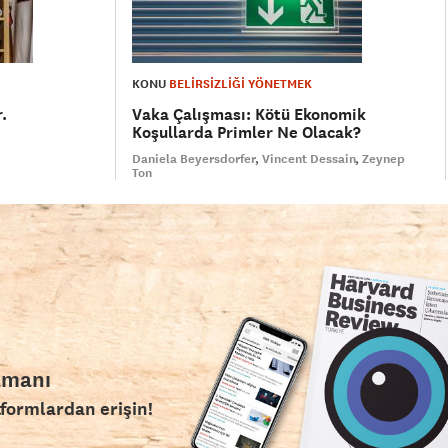
KONU
BELİRSİZLİĞİ YÖNETMEK
.
Vaka Çalışması: Kötü Ekonomik
Koşullarda Primler Ne Olacak?
Daniela Beyersdorfer
Vincent Dessain
Zeynep
Ton
amanı
tformlardan erişin!