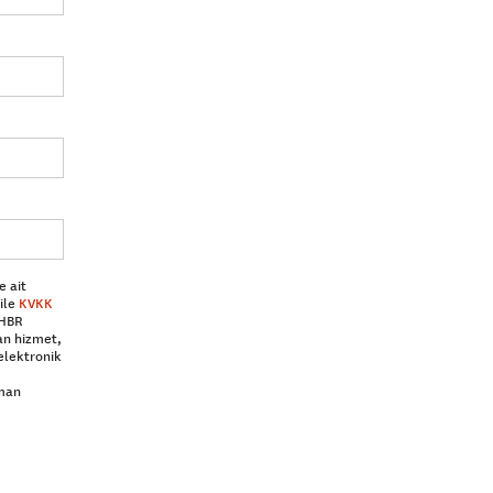
e ait
ile
KVKK
 HBR
an hizmet,
elektronik
aman