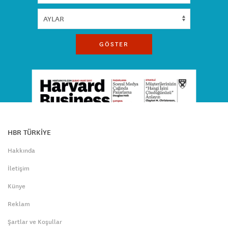
GÖSTER
HBR TÜRKİYE
Hakkında
İletişim
Künye
Reklam
Şartlar ve Koşullar