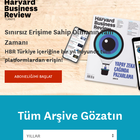
Sınırsız Erişime Sahip Olmanın Tam
Zamanı
HBR Türkiye içeriğine bir yıl boyunca tüm
platformlardan erişin!
ABONELİĞİMİ BAŞLAT
Tüm Arşive Gözatın