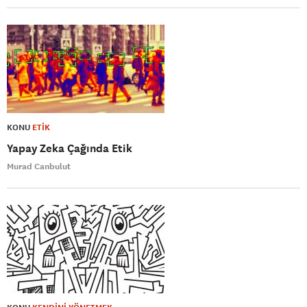
KONU
ETİK
Yapay Zeka Çağında Etik
Murad Canbulut