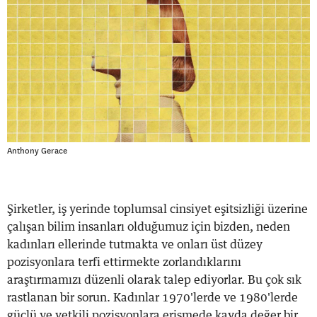
Anthony Gerace
Şirketler, iş yerinde toplumsal cinsiyet eşitsizliği üzerine çalışan bilim insanları olduğumuz için bizden, neden kadınları ellerinde tutmakta ve onları üst düzey pozisyonlara terfi ettirmekte zorlandıklarını araştırmamızı düzenli olarak talep ediyorlar. Bu çok sık rastlanan bir sorun. Kadınlar 1970'lerde ve 1980'lerde güçlü ve yetkili pozisyonlara erişmede kayda değer bir ilerleme kaydetti fakat bu ilerleme, 1990'larda hatırı sayılır derecede yavaşladı ve bu yüzyılda tamamen durdu. İnsanlara kadınların neden bu kadar az temsil edildiğini sorduğunuzda büyük çoğunluktan talihsiz ama kaçınılmaz bir “gerçeğe” işaret eden şöyle bir yakınma duyacaksınız: Üst düzey pozisyonlar aşırı derecede uzun çalışma saatleri gerektiriyor ve kadınların ailelerine olan bağlılıkları bu zamanı işlerine ayırmalarını imkansız kılıyor, bunun acısını da kariyerleri çekiyor. Biz bu açıklamaya "iş/aile anlatısı" adını veriyoruz. Birçok farklı sektörden 6 bin 500'den fazla Harvard Business School mezunuyla yürütülen 2012 tarihli bir ankette erkeklerin yüzde 73’ü, kadınlarınsa yüzde 85'i kadınların iş hayatındaki durağan ilerlemesini açıklamak için bu hususa atıfta bulundu. Oysa bu açıklamaya inanmak, onun doğru olduğu anlamına gelmiyor ve araştırmamız bu açıklamayı ciddi biçimde sorgulamaya açık hale getiriyor. Biz bu açıklamayı birkaç yıl önce halihazırdaki çözümlerle başarılı olamayan, kültürünün kadın çalışanlarına nasıl engel teşkil ettiğini anlama konusunda bizden yardım isteyen küresel bir danışmanlık firmasından duyduk. Bu firma seçkin üniversiteler ve MBA programlarından işe alım yapıyor ve prestijli danışmanlık listelerinin tepesinde yer alıyor. Ancak diğer pek çok profesyonel hizmet firması gibi az sayıda kadın ortağı var. Firma ile 18 ay boyunca çalıştık ve bu esnada hem kadın hem erkek ortak ve çalışanlardan meydana gelen 107 danışmanla görüştük. Neredeyse herkes, kadın ortakların azlığını açıklamak için iş/aile anlatısının farklı bir versiyonuna başvurdu. Ancak geçtiğimiz yıl meslektaşımız Erin Reid ile raporladığımız üzere, firmadaki insanlarla daha fazla zaman geçirdikçe açıklamalarının verilerle örtüşmediğini saptadık. Kadınların önündeki engel iş ve ailenin birbiriyle çakışan taleplerini dengelemekte güçlük çekmeleri değildi, erkekler de denge sorunundan muzdaripti ve buna rağmen ilerleme göstermişlerdi. Erkeklerin aksine kadınların önündeki engel yarı zamanlı çalışmaya ve şirket içi rollere geçmek gibi kariyerlerini rayından çıkaran uyum tedbirleri almaya teşvik edilmeleriydi. Buradaki gerçek suçlu, hem erkeklere hem de kadınlara zarar veren ve cinsiyet eşitsizliğini olduğu yere sabitleyen genel bir fazla çalışma kültürüydü. İnsanlar Bize Ne Söyledi, Veriler Bize Ne Gösterdi? Firmadan elde ettiğimiz veriler pek çok farklı açıdan çalışanların bize ve kendilerine anlattıkları hikayeden çok farklı bir gerçeklik ortaya koydu. Gözlemlediğimiz tutarsızlıklar bizi hikayenin neden bu kadar etkileyici olduğunu ve hikayeyi kurgu olarak kabul etmesi gereken, firmanın veri odaklı düşünen analistleri üzerinde bile neden bu kadar etkili olduğunu sorgulamaya itti. Çalışanları elde tutma oranlarını düşünelim. Her ne kadar firmanın bize ulaşma nedenlerinden biri “kadınların işten ayrılma oranının yüksek olması” sorununun üzerine eğilmekte bizden yardım istemek olsa da son üç yılın verilerine dikkatle baktığımızda kadınlar ve erkeklerin işten ayrılma oranlarında neredeyse hiçbir fark bulamadık. Bir diğer tutarsızlıksa firma mensuplarının iş/aile çatışmasını öncelikle kadınlara atfederken birçok erkeğin de bundan muzdarip olduğunu saptamamızdı. Bir tanesi bize “Haftada üç gün seyahat ediyordum ve çocuklarımı haftada bir veya iki kez onlar yatmadan önce yalnızca 45 dakika görüyordum” dedi. Oğluna futbol maçına gelemeyeceğini söylediği, her zamankinden çok acı çektiği bir Cumartesi gününü anımsadığında “Oğlum gözyaşlarına boğulmuştu” dedi. “Hemen o anda işten ayrılmak istemiştim.” Konuştuğumuz ortakların üçte ikisi bu tür iş/aile çatışmalarını bildiren babalardı fakat sadece biri bu durumu hafifletmek için uyum tedbirleri almıştı. Uyum tedbirleri, firmanın anlatısı ile verilerinin uyuşmadığı bir diğer alandı. Bunlardan faydalanan ve neredeyse tamamı kadınlardan oluşan çalışanlar bir şekilde damgalandı ve kariyerlerinin raydan çıktığına şahit oldu. Bu durumun kadınlar için bireysel düzeydeki sonucu güç, statü ve gelirden fedakarlıktı. Kolektif düzeydeki sonucuysa iktidar sahibi pozisyonların erkeklerin tekelinde kaldığı bir düzenin devamı anlamına geliyordu. Firma sanki kadınların ilerleyişindeki durağanlık sorununu çözmeye giriştikçe inadına bunu yeniden üretiyordu. Ayrıca iş/aile retoriğinde de belirli tutarsızlıklar saptadık. Konuştuğumuz bir erkek çalışanın sorunu özetleyişine bir göz atalım: “Kadınlar çocuk sahibi olacaklar ve çalışmak istemeyecekler ya da çocuk sahibi olacaklar ve çalışmak isteyecekler ama her hafta seyahat etmek ve danışmanlığın gerektirdiği, haftada 60 ya da 70 saat çalışmaya dayalı hayat tarzını istemeyecekler.” Kadınların kişisel tercihlerinin başarılarının önünde engel olduğu inancında direten bu erkek çalışan, anne olan kadınlardan hallice terfi geçmişlerine sahip olmayan çocuksuz kadınların varlığı gibi kuraldışı durumları açıklayamıyordu. Onun hesabına göre tüm kadınlar anneydi ve bu görüşe görüşmelerimizde sıkça rastladık. Çocuksuz kadınlar, belki de iş/aile anlatısıyla çeliştikleri için insanların açıklamalarında kendilerine hiçbir şekilde yer bulamadı. Son tutarsızlık, konuştuğumuz kişilerin çoğu iş/aile anlatısının temel önermesini sorgulayan deneyimlerini anlattıklarında ortaya çıktı: Bu, 7/24 çalışma programlarının kaçınılmaz olduğuydu. Pahalı ve gereksiz uygulamalara uzun saatler ayırmaktan bahsettiler ve bu uygulamaların başında fazla satış yapma ve iş teslim etme vardı. Ortaklardan birinin ifade ettiği üzere bu tür sözleri tutmanın ne kadar zaman ve enerji gerektirdiğini düşünmeden “müşteriye tutamayacağı sözler veren” birçok ortağın hikayesini dinledik. Söz konusu ortağın anlattığına göre göz boyama şu şekilde devam ediyordu: “X, Y, Z’yi yapacağız ve hepsini sizin süreceğini düşündüğünüzün yarısı zamanda yapacağız.” Söylediğine göre müşteriler hayranlığını gizlemiyor ve kaydolmak için sabırsızlanıyordu. Ortaklar bu fazla çalışma taleplerini desteklemek zorunda hissediyorlardı çünkü yüksek nitelikli meslektaşları arasında yıldız olarak öne çıkmak istiyorlardı. İçlerinden biri, bize “Slayt sunumlarını hazırlamak için uzun saatler boyunca çalışmamız gerekiyor. Hani sanki ‘müşteriyi 100 slayt darbesiyle öldüreceğim’ der gibi. Oysa müşterinin hepsini kullanmasına imkan yok!” Bir başka kadın ortak bu tür görevlere adadığı tüm o hafta sonlarını tarif ederken pişmanlık duyuyordu: “Çok ama çok çalıştım ve ailemle geçireceğim zamanları, sağlığımı feda ettim ve günün sonunda arkama dönüp baktığımda 'Peki, bunu gerçekten yapmak zorunda mıydık?’ diye sordum. Muhtemelen değildik.” Bu tutarsızlıkları firmanın liderleriyle paylaştık ve aşırı basitleştirilmiş iş/aile anlatısına meydan okuduk ve daha kapsamlı, daha nüanslı ve verilere dayalı bir açıklama sunduk: Gerçekte kadınların önündeki engel firmadaki fazla çalışma kültürüydü. Gereksiz uzun saatler herkes için zararlıydı ancak kadınları orantısız bir şekilde cezalandırıyordu çünkü erkeklerin aksine kadınların çoğu kariyerlerinde yüksek bir bedel ödemelerini gerektiren uyum tedbirlerinden faydalanıyordu. Tüm bu veriler bizi kaçınılmaz olduğunu düşündüğümüz bir sonuca ulaştırdı: Firmanın toplumsal cinsiyet sorununu çözmesi için uzun çalışma saatleri sorununu ele alması gerekiyordu. Ve buna başlamanın yolu fazla satış yapmayı ve iş teslim etmeyi bırakmak olacaktı. Liderler bu geribildirime olumsuz tepki gösterdi. Kadınların iş ve aile hayatlarını dengelemekte zorlandıkları için ilerlemediği ve çözümün özellikle kadınları hedeflemesi gerektiği konusunda ısrar ettiler. Onları aksine ikna etmeyi başaramıyorduk, nasıl yardımcı olacağımızı şaşırmıştık ve onlara olan yükümlülüğümüz bu şekilde sona erdi. Ancak firmadaki durum üzerine düşünmeye devam ettik. Firmanın liderleri zeki, ampirik düşünmeye yatkın ve iyi niyetliydiler. Ancak yine de verileri reddetmişlerdi ve iş/aile anlatısındaki ampirik olarak şüpheli bir inanca refleks olarak yapışıp kalmışlardı. Ne kadar düşünceli olurlarsa olsunlar, sorunu tekrar ettirmekten başka işe yaramayan bir “çözüme” bel bağlamaya devam etmeleri bizim için tam bir muammaydı. Firmanın bu konudaki tavrı alışılmamış değildi. Araştırmalar, 7/24 çalışma kültürünün hem kadınlarda hem de erkeklerde hoşnutsuzluk yarattığını ve ne ironiktir ki “uyum tedbirleri” çözümünün son derece kalifiye kadınların kariyerlerini rayından çıkarabildiğini, şirketlerin üst düzey pozisyonlarını belki de en parlak kadın yıldızlarından yoksun hale getirdiğini gösteriyor. Araştırmaların ortaya koyduğu ironik bir durum daha var: Uzun çalışma saatleri verimliliği artırmıyor. Aslına bakılırsa uzun çalışma saatleri performans düşüşleri ve hastalık izni maliyetlerindeki artışlarla ilişkilendiriliyor. Bu olumsuzlukları göz önünde bulundurarak şöyle sorduk: Şirketler neden aynı iş/yaşam dengesinde devam ediyor ve daha insani çalışma saatlerini tesis etme olasılığını göz ardı ediyor? Bu sorunun cevabının sadece müşterimiz olan firmada değil şirket kültürünün genelinde, derinlerde yattığından ama gizlendiğinden şüphelendik. Belki de iş/aile anlatısının bu kadar yaygın ve sağlam olmasının nedeni hem kadınları hem de erkekleri uzun çalışma saatleri talebinden kaynaklanan rahatsız edici duygulardan koruyan, ayrıntılı bir toplumsal ve psikolojik savunma sistemini beslemesiydi. Bunu araştırmaya karar verdik. Bilinçdışı Psikolojik Savunmalar ve Evrensel İnançlar Görüşmelerimize geri döndük, bu sefer sadece görüştüğümüz kişilerin ne söylediklerine (veya söylemediklerine) değil, aynı zamanda nasıl söylediklerine de özellikle dikkat ettik. Bu aydınlatıcı bir alıştırma oldu. Konuştuğumuz çalışanların neredeyse tamamı firmanın 7/24 müsait olmalarına dair merhametsi