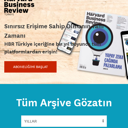
Sınırsız Erişime Sahip Olmanın Tam
Zamanı
HBR Türkiye içeriğine bir yıl boyunca tüm
platformlardan erişin!
ABONELİĞİMİ BAŞLAT
Tüm Arşive Gözatın