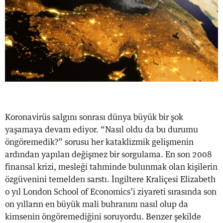
Koronavirüs salgını sonrası dünya büyük bir şok
yaşamaya devam ediyor. “Nasıl oldu da bu durumu
öngöremedik?” sorusu her kataklizmik gelişmenin
ardından yapılan değişmez bir sorgulama. En son 2008
finansal krizi, mesleği tahminde bulunmak olan kişilerin
özgüvenini temelden sarstı. İngiltere Kraliçesi Elizabeth
o yıl London School of Economics’i ziyareti sırasında son
on yılların en büyük mali buhranını nasıl olup da
kimsenin öngöremediğini soruyordu. Benzer şekilde