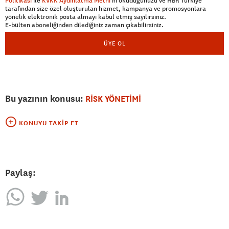
Politikası
ile
KVKK Aydınlatma Metni
’ni okuduğunuzu ve HBR Türkiye
tarafından size özel oluşturulan hizmet, kampanya ve promosyonlara
yönelik elektronik posta almayı kabul etmiş sayılırsınız.
E-bülten aboneliğinden dilediğiniz zaman çıkabilirsiniz.
ÜYE OL
Bu yazının konusu:
RİSK YÖNETİMİ
KONUYU TAKIP ET
Paylaş: