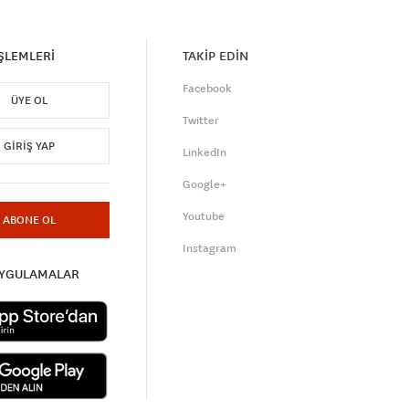
İŞLEMLERİ
TAKİP EDİN
Facebook
ÜYE OL
Twitter
GIRIŞ YAP
LinkedIn
Google+
Youtube
ABONE OL
Instagram
UYGULAMALAR