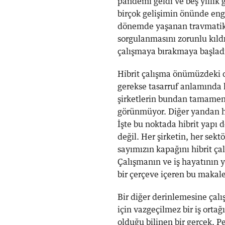
pandemi geldi ve beş yıllık g
birçok gelişimin önünde engel
dönemde yaşanan travmatik 
sorgulanmasını zorunlu kıld
çalışmaya bırakmaya başlad
Hibrit çalışma önümüzdeki 
gerekse tasarruf anlamında 
şirketlerin bundan tamamen
görünmüyor. Diğer yandan he
İşte bu noktada hibrit yapı 
değil. Her şirketin, her se
sayımızın kapağını hibrit ç
Çalışmanın ve iş hayatının 
bir çerçeve içeren bu makal
Bir diğer derinlemesine çalı
için vazgeçilmez bir iş orta
olduğu bilinen bir gerçek. Pe