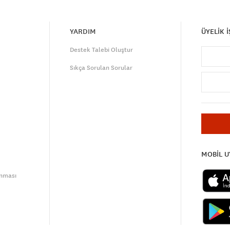
YARDIM
ÜYELİK 
Destek Talebi Oluştur
Sıkça Sorulan Sorular
MOBİL 
unması