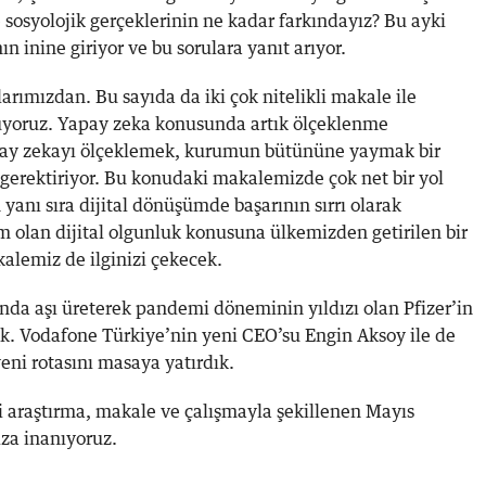
sosyolojik gerçeklerinin ne kadar farkındayız? Bu ayki
n inine giriyor ve bu sorulara yanıt arıyor.
rımızdan. Bu sayıda da iki çok nitelikli makale ile
tuyoruz. Yapay zeka konusunda artık ölçeklenme
pay zekayı ölçeklemek, kurumun bütününe yaymak bir
 gerektiriyor. Bu konudaki makalemizde çok net bir yol
 yanı sıra dijital dönüşümde başarının sırrı olarak
 olan dijital olgunluk konusuna ülkemizden getirilen bir
lemiz de ilginizi çekecek.
nda aşı üreterek pandemi döneminin yıldızı olan Pfizer’in
uk. Vodafone Türkiye’nin yeni CEO’su Engin Aksoy ile de
ni rotasını masaya yatırdık.
i araştırma, makale ve çalışmayla şekillenen Mayıs
ıza inanıyoruz.