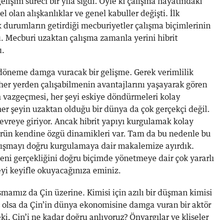
elişim süreci bir yıla sığdı. Öyle ki çalışma hayatındaki
 olan alışkanlıklar ve genel kabuller değişti. İlk
durumların getirdiği mecburiyetler çalışma biçimlerinin
ı. Mecburi uzaktan çalışma zamanla yerini hibrit
ı.
döneme damga vuracak bir gelişme. Gerek verimlilik
her yerden çalışabilmenin avantajlarını yaşayarak gören
 vazgeçmesi, her şeyi eskiye döndürmeleri kolay
r şeyin uzaktan olduğu bir dünya da çok gerçekçi değil.
devreye giriyor. Ancak hibrit yapıyı kurgulamak kolay
ktörün kendine özgü dinamikleri var. Tam da bu nedenle bu
alışmayı doğru kurgulamaya dair makalemize ayırdık.
yeni gerçekliğini doğru biçimde yönetmeye dair çok yararlı
eyi keyifle okuyacağınıza eminiz.
şmamız da Çin üzerine. Kimisi için azılı bir düşman kimisi
ğı olsa da Çin’in dünya ekonomisine damga vuran bir aktör
ki, Çin’i ne kadar doğru anlıyoruz? Önyargılar ve klişeler