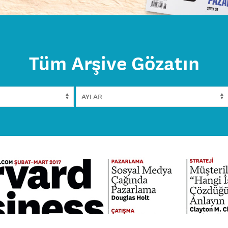
Tüm Arşive Gözatın