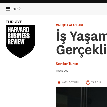
MENÜ
ÇALIŞMA ALANLARI
İş Yaşam
Gerçekli
Serdar Turan
MAYIS 2021
YAZI BOYUTU
YAZDIR