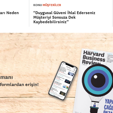
KONU
MÜŞTERİLER
ları Neden
“Duygusal Güveni İhlal Ederseniz
Müşteriyi Sonsuza Dek
Kaybedebilirsiniz”
amanı
tformlardan erişin!