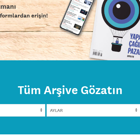
amanı
tformlardan erişin!
Tüm Arşive Gözatın