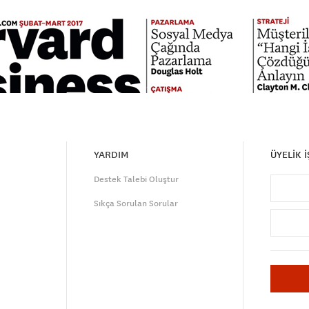
YARDIM
ÜYELİK 
Destek Talebi Oluştur
Sıkça Sorulan Sorular