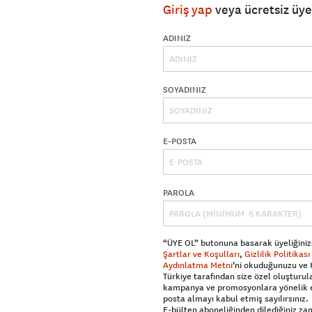
Giriş yap
veya ücretsiz üy
ADINIZ
SOYADINIZ
E-POSTA
PAROLA
“ÜYE OL” butonuna basarak üyeliğiniz
Şartlar ve Koşulları
,
Gizlilik Politikası
Aydınlatma Metni
’ni okuduğunuzu ve
Türkiye tarafından size özel oluşturul
kampanya ve promosyonlara yönelik 
posta almayı kabul etmiş sayılırsınız.
E-bülten aboneliğinden dilediğiniz z