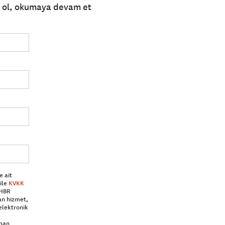
e ol, okumaya devam et
e ait
ile
KVKK
 HBR
an hizmet,
elektronik
aman