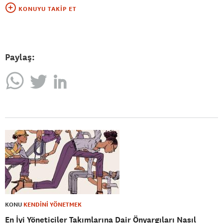
KONUYU TAKIP ET
Paylaş:
KONU
KENDİNİ YÖNETMEK
En İyi Yöneticiler Takımlarına Dair Önyargıları Nasıl