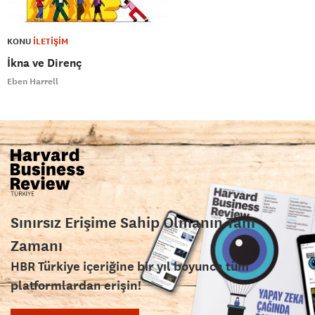
KONU
İLETİŞİM
İkna ve Direnç
Eben Harrell
Sınırsız Erişime Sahip Olmanın Tam
Zamanı
HBR Türkiye içeriğine bir yıl boyunca tüm
platformlardan erişin!