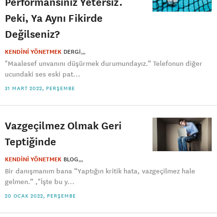
Performansınız Yetersiz.
Peki, Ya Aynı Fikirde
Değilseniz?
KENDİNİ YÖNETMEK
DERGI
"Maalesef unvanını düşürmek durumundayız.” Telefonun diğer
ucundaki ses eski pat...
31 MART 2022, PERŞEMBE
Vazgeçilmez Olmak Geri
Teptiğinde
KENDİNİ YÖNETMEK
BLOG
Bir danışmanım bana “Yaptığın kritik hata, vazgeçilmez hale
gelmen.” ,"İşte bu y...
20 OCAK 2022, PERŞEMBE