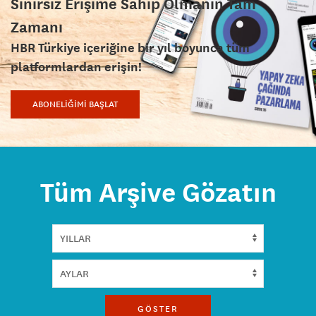
Sınırsız Erişime Sahip Olmanın Tam
Zamanı
HBR Türkiye içeriğine bir yıl boyunca tüm
platformlardan erişin!
ABONELİĞİMİ BAŞLAT
Tüm Arşive Gözatın
GÖSTER