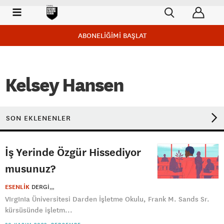
ABONELİĞİMİ BAŞLAT
Kelsey Hansen
SON EKLENENLER
İş Yerinde Özgür Hissediyor
musunuz?
ESENLİK
DERGI
VIrgInIa Üniversitesi Darden İşletme Okulu, Frank M. Sands Sr.
kürsüsünde işletm...