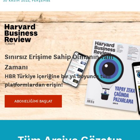
30 KASIM 2023, PERŞEMBE
Sınırsız Erişime Sahip Olmanın Tam
Zamanı
HBR Türkiye içeriğine bir yıl boyunca tüm
platformlardan erişin!
ABONELİĞİMİ BAŞLAT