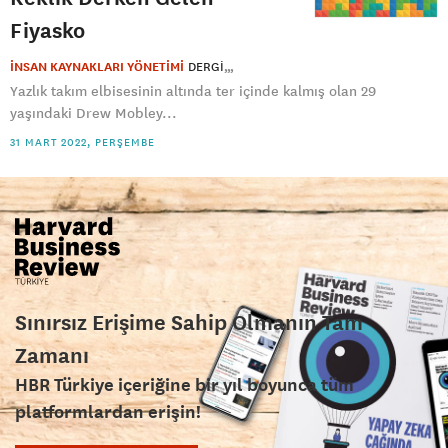
Fiyasko
İNSAN KAYNAKLARI YÖNETİMİ
DERGI
Yazlık takım elbisesinin altında ter içinde kalmış olan 29
yaşındaki Drew Mobley...
31 MART 2022, PERŞEMBE
Sınırsız Erişime Sahip Olmanın Tam
Zamanı
HBR Türkiye içeriğine bir yıl boyunca tüm
platformlardan erişin!