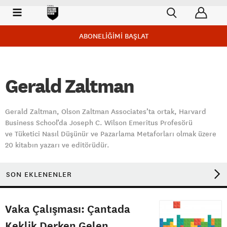
ABONELİĞİMİ BAŞLAT
Gerald Zaltman
Gerald Zaltman, Olson Zaltman Associates’ta ortak, Harvard
Business School’da Joseph C. Wilson Emeritus Profesörü
ve Tüketici Nasıl Düşünür ve Pazarlama Metaforları olmak üzere
20 kitabın yazarı ve editörüdür.
SON EKLENENLER
Vaka Çalışması: Çantada
Keklik Derken Gelen