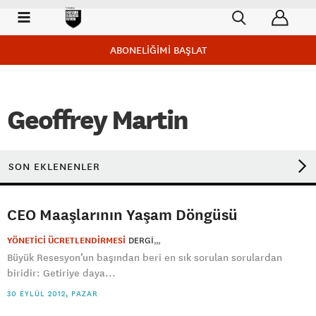
ABONELİĞİMİ BAŞLAT
Geoffrey Martin
SON EKLENENLER
CEO Maaşlarının Yaşam Döngüsü
YÖNETİCİ ÜCRETLENDİRMESİ
DERGI
Büyük Resesyon’un başından beri en sık sorulan sorulardan
biridir: Getiriye daya...
30 EYLÜL 2012, PAZAR