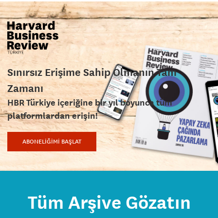
Sınırsız Erişime Sahip Olmanın Tam
Zamanı
HBR Türkiye içeriğine bir yıl boyunca tüm
platformlardan erişin!
ABONELİĞİMİ BAŞLAT
Tüm Arşive Gözatın