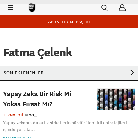
ABONELİĞİMİ BAŞLAT
Fatma Çelenk
SON EKLENENLER
Yapay Zeka Bir Risk Mi
Yoksa Fırsat Mı?
TEKNOLOJİ
BLOG
Yapay zekanın da artık şirketlerin sürdürülebilirlik stratejileri
içinde yer ala...