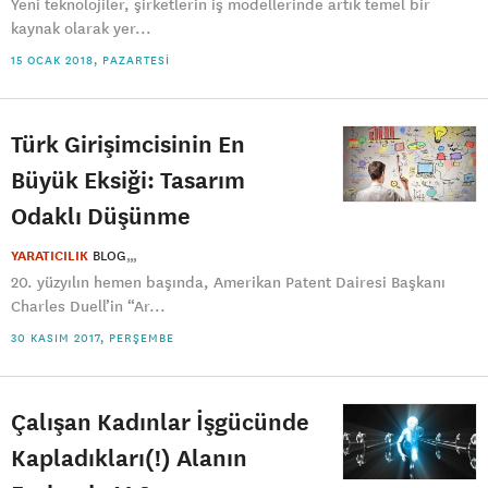
Yeni teknolojiler, şirketlerin iş modellerinde artık temel bir
kaynak olarak yer...
15 OCAK 2018, PAZARTESI
Türk Girişimcisinin En
Büyük Eksiği: Tasarım
Odaklı Düşünme
YARATICILIK
BLOG
20. yüzyılın hemen başında, Amerikan Patent Dairesi Başkanı
Charles Duell’in “Ar...
30 KASIM 2017, PERŞEMBE
Çalışan Kadınlar İşgücünde
Kapladıkları(!) Alanın