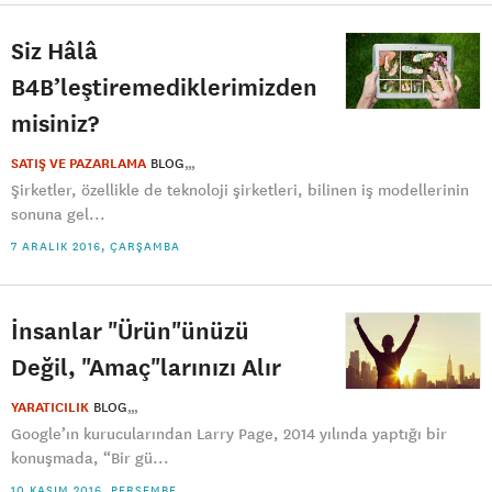
Siz Hâlâ
B4B’leştiremediklerimizden
misiniz?
SATIŞ VE PAZARLAMA
BLOG
Şirketler, özellikle de teknoloji şirketleri, bilinen iş modellerinin
sonuna gel...
7 ARALIK 2016, ÇARŞAMBA
İnsanlar "Ürün"ünüzü
Değil, "Amaç"larınızı Alır
YARATICILIK
BLOG
Google’ın kurucularından Larry Page, 2014 yılında yaptığı bir
konuşmada, “Bir gü...
10 KASIM 2016, PERŞEMBE