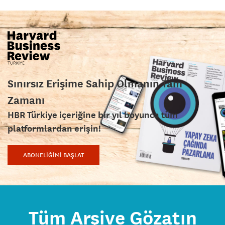
Sınırsız Erişime Sahip Olmanın Tam
Zamanı
HBR Türkiye içeriğine bir yıl boyunca tüm
platformlardan erişin!
ABONELİĞİMİ BAŞLAT
Tüm Arşive Gözatın