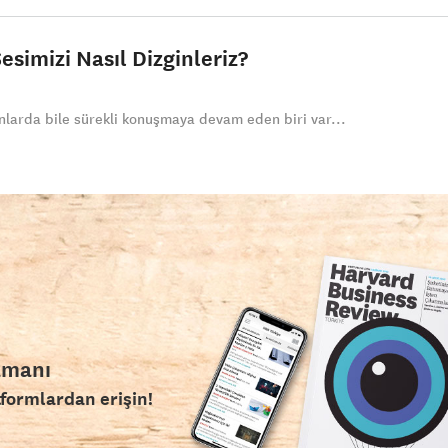
simizi Nasıl Dizginleriz?
nlarda bile sürekli konuşmaya devam eden biri var...
amanı
tformlardan erişin!