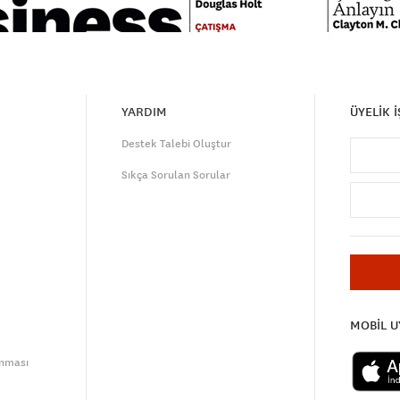
YARDIM
ÜYELİK 
Destek Talebi Oluştur
Sıkça Sorulan Sorular
MOBİL 
unması