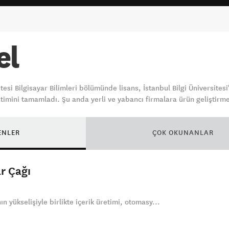
el
itesi Bilgisayar Bilimleri bölümünde lisans, İstanbul Bilgi Üniversite
timini tamamladı. Şu anda yerli ve yabancı firmalara ürün geliştirm
ENLER
ÇOK OKUNANLAR
ar Çağı
n yükselişiyle birlikte içerik üretimi, otomasy...