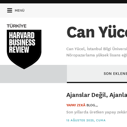
MENÜ
Can Yüc
Can Yücel, İstanbul Bilgi Ünivers
Nöropazarlama yüksek lisans eği
SON EKLEN
Ajanslar Değil, Ajanl
YAPAY ZEKÂ
BLOG
Son yıllarda üretken yapay zekânı
15 AĞUSTOS 2025, CUMA