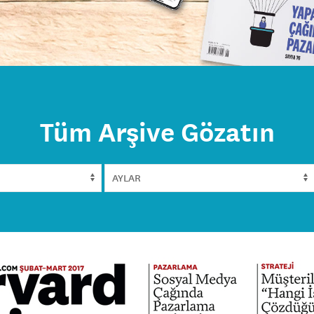
Tüm Arşive Gözatın