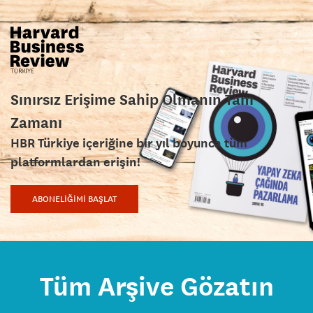
Sınırsız Erişime Sahip Olmanın Tam
Zamanı
HBR Türkiye içeriğine bir yıl boyunca tüm
platformlardan erişin!
ABONELİĞİMİ BAŞLAT
Tüm Arşive Gözatın