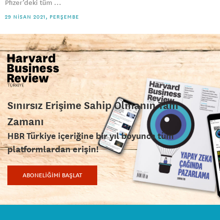
Pfizer’deki tüm ...
29 NISAN 2021, PERŞEMBE
Sınırsız Erişime Sahip Olmanın Tam
Zamanı
HBR Türkiye içeriğine bir yıl boyunca tüm
platformlardan erişin!
ABONELİĞİMİ BAŞLAT