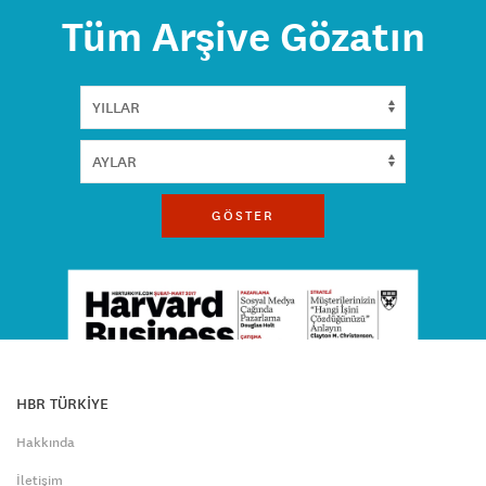
Tüm Arşive Gözatın
GÖSTER
HBR TÜRKİYE
Hakkında
İletişim