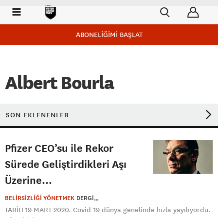
ABONELİĞİMİ BAŞLAT
Albert Bourla
SON EKLENENLER
Pfizer CEO’su ile Rekor
Sürede Geliştirdikleri Aşı
Üzerine…
BELİRSİZLİĞİ YÖNETMEK
DERGI
TARİH 19 MART 2020. Covid-19 dünya genelinde hızla yayılıyordu.