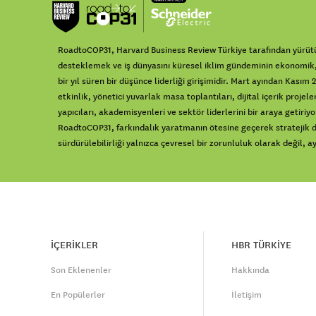
RoadtoCOP31, Harvard Business Review Türkiye tarafından yürütül
desteklemek ve iş dünyasını küresel iklim gündeminin ekonomik, 
bir yıl süren bir düşünce liderliği girişimidir. Mart ayından Kasım
etkinlik, yönetici yuvarlak masa toplantıları, dijital içerik projele
yapıcıları, akademisyenleri ve sektör liderlerini bir araya getiri
RoadtoCOP31, farkındalık yaratmanın ötesine geçerek stratejik diy
sürdürülebilirliği yalnızca çevresel bir zorunluluk olarak değil
İÇERİKLER
HBR TÜRKİYE
Son Eklenenler
Hakkında
En Popülerler
İletişim