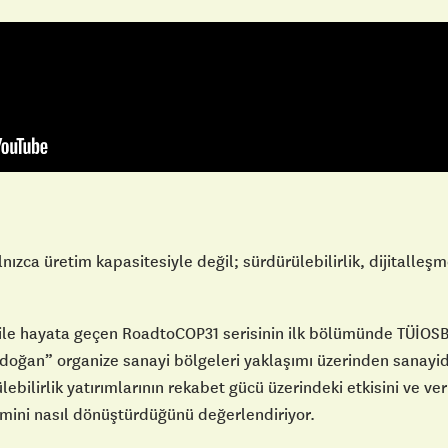
lnızca üretim kapasitesiyle değil; sürdürülebilirlik, dijitalleş
ği ile hayata geçen RoadtoCOP31 serisinin ilk bölümünde TÜİO
 doğan” organize sanayi bölgeleri yaklaşımı üzerinden sanay
lebilirlik yatırımlarının rekabet gücü üzerindeki etkisini ve ve
emini nasıl dönüştürdüğünü değerlendiriyor.