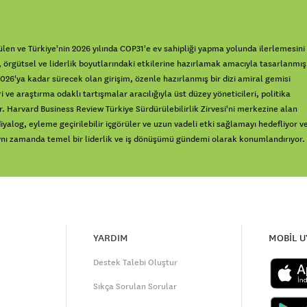
en ve Türkiye'nin 2026 yılında COP31'e ev sahipliği yapma yolunda ilerlemesini
örgütsel ve liderlik boyutlarındaki etkilerine hazırlamak amacıyla tasarlanmış
 2026'ya kadar sürecek olan girişim, özenle hazırlanmış bir dizi amiral gemisi
ri ve araştırma odaklı tartışmalar aracılığıyla üst düzey yöneticileri, politika
yor. Harvard Business Review Türkiye Sürdürülebilirlik Zirvesi'ni merkezine alan
alog, eyleme geçirilebilir içgörüler ve uzun vadeli etki sağlamayı hedefliyor v
, aynı zamanda temel bir liderlik ve iş dönüşümü gündemi olarak konumlandırıyor.
YARDIM
MOBİL 
Destek Talebi Oluştur
Sıkça Sorulan Sorular