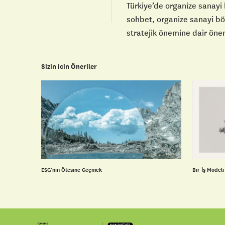
Türkiye’de organize sanayi
sohbet, organize sanayi bö
stratejik önemine dair öne
Sizin icin Öneriler
ESG'nin Ötesine Geçmek
Bir İş Model