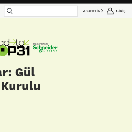
ABONELİK
GİRİŞ
Main Partner
ar: Gül
 Kurulu