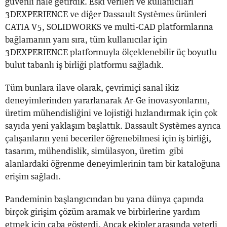
güvenli hale getirdik. Eski verileri ve kullanıcıları
3DEXPERIENCE ve diğer Dassault Systèmes ürünleri
CATIA V5, SOLIDWORKS ve multi-CAD platformlarına
bağlamanın yanı sıra, tüm kullanıcılar için
3DEXPERIENCE platformuyla ölçeklenebilir üç boyutlu
bulut tabanlı iş birliği platformu sağladık.
Tüm bunlara ilave olarak, çevrimiçi sanal ikiz
deneyimlerinden yararlanarak Ar-Ge inovasyonlarını,
üretim mühendisliğini ve lojistiği hızlandırmak için çok
sayıda yeni yaklaşım başlattık. Dassault Systèmes ayrıca
çalışanların yeni beceriler öğrenebilmesi için iş birliği,
tasarım, mühendislik, simülasyon, üretim gibi
alanlardaki öğrenme deneyimlerinin tam bir kataloğuna
erişim sağladı.
Pandeminin başlangıcından bu yana dünya çapında
birçok girişim çözüm aramak ve birbirlerine yardım
etmek için çaba gösterdi. Ancak ekipler arasında yeterli