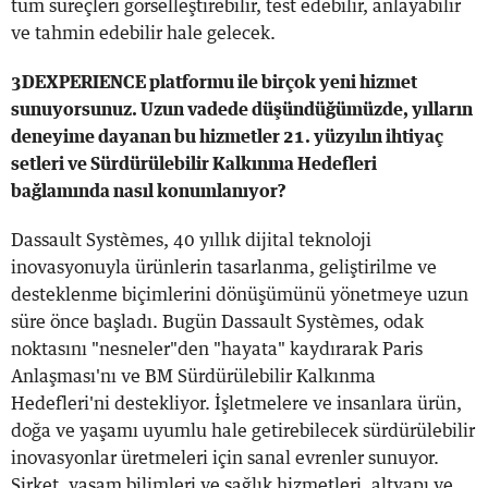
tüm süreçleri görselleştirebilir, test edebilir, anlayabilir
ve tahmin edebilir hale gelecek.
3DEXPERIENCE platformu ile birçok yeni hizmet
sunuyorsunuz. Uzun vadede düşündüğümüzde, yılların
deneyime dayanan bu hizmetler 21. yüzyılın ihtiyaç
setleri ve Sürdürülebilir Kalkınma Hedefleri
bağlamında nasıl konumlanıyor?
Dassault Systèmes, 40 yıllık dijital teknoloji
inovasyonuyla ürünlerin tasarlanma, geliştirilme ve
desteklenme biçimlerini dönüşümünü yönetmeye uzun
süre önce başladı. Bugün Dassault Systèmes, odak
noktasını "nesneler"den "hayata" kaydırarak Paris
Anlaşması'nı ve BM Sürdürülebilir Kalkınma
Hedefleri'ni destekliyor. İşletmelere ve insanlara ürün,
doğa ve yaşamı uyumlu hale getirebilecek sürdürülebilir
inovasyonlar üretmeleri için sanal evrenler sunuyor.
Şirket, yaşam bilimleri ve sağlık hizmetleri, altyapı ve