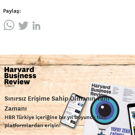
Paylaş:
Sınırsız Erişime Sahip Olmanın Tam
Zamanı
HBR Türkiye içeriğine bir yıl boyunca tüm
platformlardan erişin!