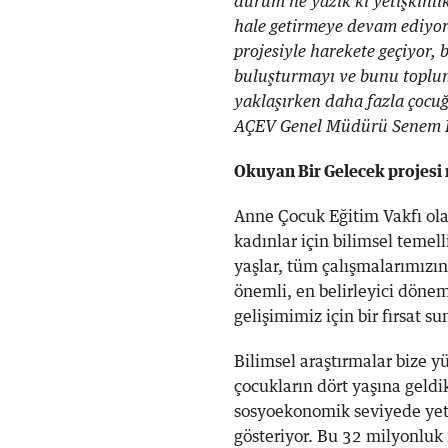
durum ne yazık ki yetişkinlik
hale getirmeye devam ediyor
projesiyle harekete geçiyor, 
buluşturmayı ve bunu toplums
yaklaşırken daha fazla çocuğ
AÇEV Genel Müdürü Senem B
Okuyan Bir Gelecek projesi n
Anne Çocuk Eğitim Vakfı olar
kadınlar için bilimsel temel
yaşlar, tüm çalışmalarımızı
önemli, en belirleyici döne
gelişimimiz için bir fırsat su
Bilimsel araştırmalar bize 
çocukların dört yaşına geld
sosyoekonomik seviyede yet
gösteriyor. Bu 32 milyonluk