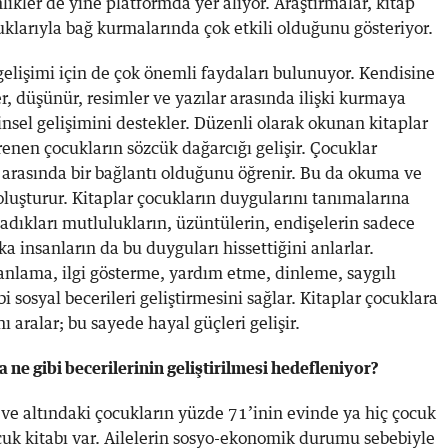
nlikler de yine platformda yer alıyor. Araştırmalar, kitap
larıyla bağ kurmalarında çok etkili olduğunu gösteriyor.
elişimi için de çok önemli faydaları bulunuyor. Kendisine
r, düşünür, resimler ve yazılar arasında ilişki kurmaya
insel gelişimini destekler. Düzenli olarak okunan kitaplar
enen çocukların sözcük dağarcığı gelişir. Çocuklar
ar arasında bir bağlantı olduğunu öğrenir. Bu da okuma ve
luşturur. Kitaplar çocukların duygularını tanımalarına
şadıkları mutlulukların, üzüntülerin, endişelerin sadece
a insanların da bu duyguları hissettiğini anlarlar.
anlama, ilgi gösterme, yardım etme, dinleme, saygılı
sosyal becerileri geliştirmesini sağlar. Kitaplar çocuklara
 aralar; bu sayede hayal güçleri gelişir.
ne gibi becerilerinin geliştirilmesi hedefleniyor?
ve altındaki çocukların yüzde 71’inin evinde ya hiç çocuk
cuk kitabı var. Ailelerin sosyo-ekonomik durumu sebebiyle