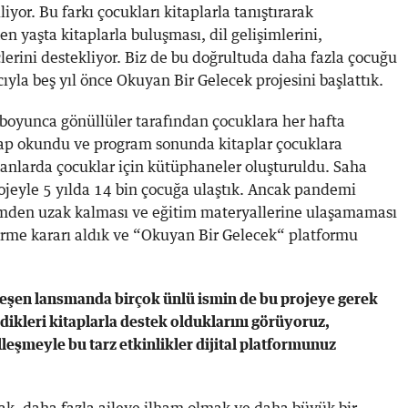
iyor. Bu farkı çocukları kitaplarla tanıştırarak
en yaşta kitaplarla buluşması, dil gelişimlerini,
üçlerini destekliyor. Biz de bu doğrultuda daha fazla çocuğu
yla beş yıl önce Okuyan Bir Gelecek projesini başlattık.
boyunca gönüllüler tarafından çocuklara her hafta
ap okundu ve program sonunda kitaplar çocuklara
kanlarda çocuklar için kütüphaneler oluşturuldu. Saha
jeyle 5 yılda 14 bin çocuğa ulaştık. Ancak pandemi
mden uzak kalması ve eğitim materyallerine ulaşamaması
tirme kararı aldık ve “Okuyan Bir Gelecek“ platformu
leşen lansmanda birçok ünlü ismin de bu projeye gerek
dikleri kitaplarla destek olduklarını görüyoruz,
alleşmeyle bu tarz etkinlikler dijital platformunuz