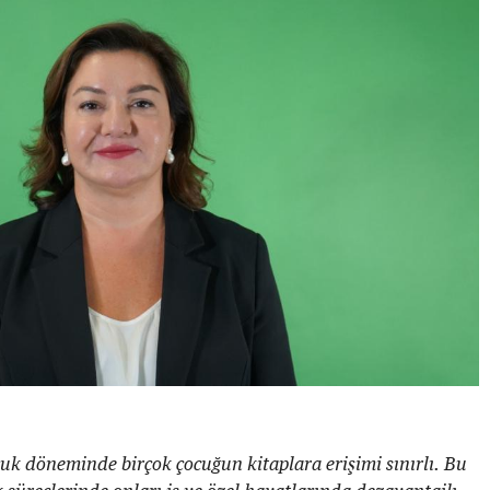
uk döneminde birçok çocuğun kitaplara erişimi sınırlı. Bu