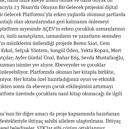
k, daha fazla aileye ilham olmak ve daha büyük bir
cıyla 23 Nisan’da Okuyan Bir Gelecek projesini dijital
ir Gelecek Platformu’yla erken yaşlarda olumsuz şartlarda
ntajlı olan akranlarından geri kalmasını önlemeyi
platform sayesinde AÇEV'in erken çocukluk uzmanlarının
ları, ünlü sanatçıların, uzmanların ve yazarların sesinden
y’ın müziklerini üstlendiği projede Beren Saat, Cem
 Erkal, Selçuk Yöntem, Songül Öden, Yekta Kopan, Mert
natçılar; Ayfer Gürdal Ünal, Bahar Eriş, Sevda Mustafaoğlu,
uzman isimler yer alıyor. Ebeveynler ve çocuklar
dinleyebiliyor. Platformda okunan her kitapla birlikte,
niyor. Her kitaba özel hazırladığımız oyun ve etkinlik
tikten sonra da ebeveyn çocuk etkileşimini artırmayı
atform üzerinde çocuklara nasıl kitap okunacağı ile ilgili
mu’nun bir diğer amacı da proje kapsamında hazırlanan
destekleriyle ihtiyaç sahibi ailelere ulaştırılması. İhtiyaç
yerel belediyeler, STK'lar gibi çözüm ortaklarımız