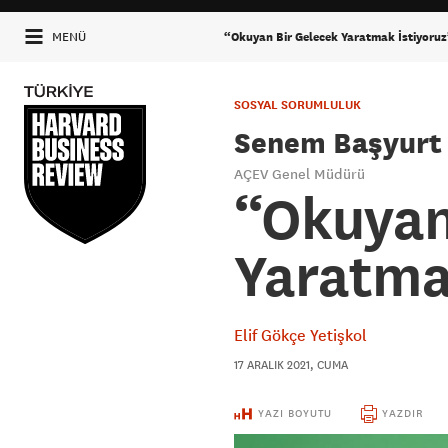
“Okuyan Bir Gelecek Yaratmak İstiyoru
MENÜ
SOSYAL SORUMLULUK
Senem Başyurt
AÇEV Genel Müdürü
“Okuyan
Yaratma
Elif Gökçe Yetişkol
17 ARALIK 2021, CUMA
YAZI BOYUTU
YAZDIR