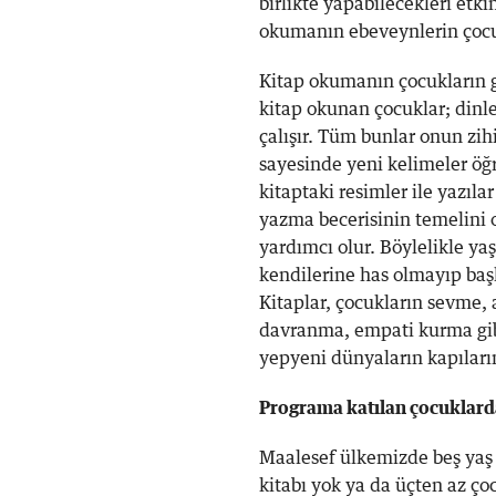
birlikte yapabilecekleri etki
okumanın ebeveynlerin çocuk
Kitap okumanın çocukların g
kitap okunan çocuklar; dinle
çalışır. Tüm bunlar onun zih
sayesinde yeni kelimeler öğr
kitaptaki resimler ile yazıl
yazma becerisinin temelini o
yardımcı olur. Böylelikle ya
kendilerine has olmayıp başk
Kitaplar, çocukların sevme, 
davranma, empati kurma gibi 
yepyeni dünyaların kapılarını
Programa katılan çocuklarda 
Maalesef ülkemizde beş yaş 
kitabı yok ya da üçten az ço