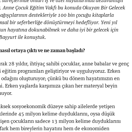
 süreçlerinde onları iş ve özel hayatlarında dezavantajlı
. Anne Çocuk Eğitim Vakfı bu konuda Okuyan Bir Gelecek
bağışçılarının destekleriyle 100 bin çocuğu kitaplarla
al bir seferberliğe dönüştürmeyi hedefliyor. Yeni yıl
un hayatına dokunabilmek ve daha iyi bir gelecek için
aşyurt ile konuştuk.
asıl ortaya çıktı ve ne zaman başladı?
ak 28 yıldır, ihtiyaç sahibi çocuklar, anne babalar ve genç
li eğitim programları geliştiriyor ve uyguluyoruz. Erken
n odağını oluşturuyor; çünkü bu dönem hayatımızın en
mi. Erken yaşlarda karşımıza çıkan her materyal beyin
nuyor.
yüksek sosyoekonomik düzeye sahip ailelerde yetişen
iklerinde 45 milyon kelime duyduklarını, oysa düşük
işen çocukların sadece 13 milyon kelime duyduklarını
 fark hem bireylerin hayatını hem de ekonomiden