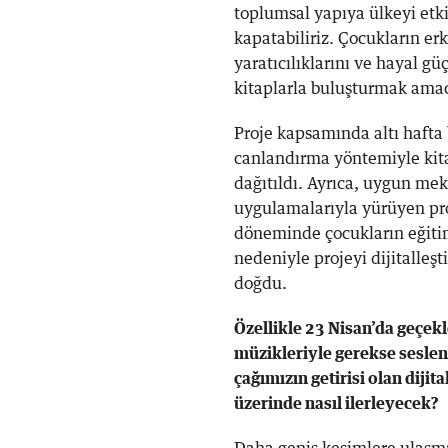
toplumsal yapıya ülkeyi etkil
kapatabiliriz. Çocukların erk
yaratıcılıklarını ve hayal g
kitaplarla buluşturmak amacı
Proje kapsamında altı hafta 
canlandırma yöntemiyle kit
dağıtıldı. Ayrıca, uygun me
uygulamalarıyla yürüyen pro
döneminde çocukların eğiti
nedeniyle projeyi dijitalleş
doğdu.
Özellikle 23 Nisan’da geçek
müzikleriyle gerekse seslen
çağımızın getirisi olan dijit
üzerinde nasıl ilerleyecek?