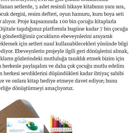
lanan setlerde, 5 adet resimli hikaye kitabının yanı sıra,
çocuk dergisi, resim defteri, oyun hamuru, kuru boya seti
r alıyor. Proje kapsamında 100 bin çocuğu kitaplarla
Dijitale taşıdığımız platformla bugüne kadar 7 bin çocuğa
ri gönderdiğimiz çocukların ebeveynlerini arayarak
eklemek için setleri nasıl kullanabilecekleri yönünde bilgi
diyor. Ebeveynlerin projeyle ilgili geri dönüşlerini almak,
kların gözlerindeki mutluluğa tanıklık etmek bizim için
 herkesle paylaşalım ve daha çok çocuğu mutlu edelim
en herkesi sevdiklerini düşündükleri kadar ihtiyaç sahibi
e ve onlara kitap hediye etmeye davet ediyor; bunu
berliğe dönüştürmeyi amaçlıyoruz.