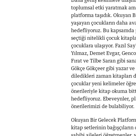
Daha geniş kesimlere ulaşma
toplumsal etki yaratmak ama
platforma taşıdık. Okuyan B
yaşayan çocukların daha ava
hedefliyoruz. Bu kapsamda 
seçtiği nitelikli çocuk kitap
çocuklara ulaşıyor. Fazıl Sa
Yılmaz, Demet Evgar, Genco
Fırat ve Tilbe Saran gibi sa
Gökçe Gökçeer gibi yazar ve 
diledikleri zaman kitapları 
çocuklar yeni kelimeler öğre
önerileriyle kitap okuma bit
hedefliyoruz. Ebeveynler, pl
önerilerimizi de bulabiliyor.
Okuyan Bir Gelecek Platfor
kitap setlerinin bağışçıların 
sahibi aileleri öğretmenler, 