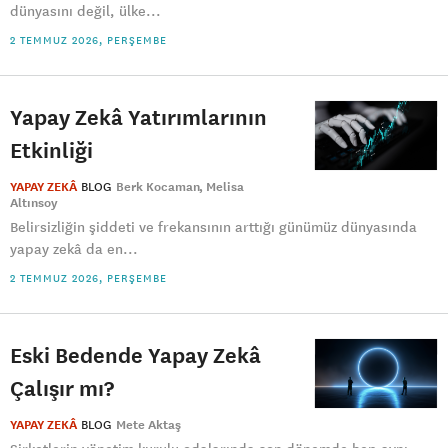
dünyasını değil, ülke...
2 TEMMUZ 2026, PERŞEMBE
Yapay Zekâ Yatırımlarının
Etkinliği
YAPAY ZEKÂ
BLOG
Berk Kocaman
Melisa
Altınsoy
Belirsizliğin şiddeti ve frekansının arttığı günümüz dünyasında
yapay zekâ da en...
2 TEMMUZ 2026, PERŞEMBE
Eski Bedende Yapay Zekâ
Çalışır mı?
YAPAY ZEKÂ
BLOG
Mete Aktaş