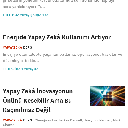
Şirketlerin yönetim kurulu odalarında son dönemde hep aynı
soru yankılanıyor: "Y...
1 TEMMUZ 2026, ÇARŞAMBA
Enerjide Yapay Zekâ Kullanımı Artıyor
YAPAY ZEKÂ
DERGI
Enerjiye olan talepte yaşanan patlama, operasyonel baskılar ve
düzenleyici bekle...
30 HAZIRAN 2026, SALI
Yapay Zekâ İnovasyonun
Önünü Kesebilir Ama Bu
Kaçınılmaz Değil
YAPAY ZEKÂ
DERGI
Chengwei Liu
Jerker Denrell
Jerry Luukkonen
Nick
Chater