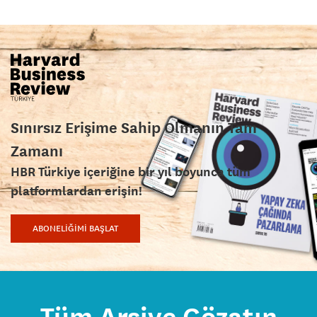
Sınırsız Erişime Sahip Olmanın Tam
Zamanı
HBR Türkiye içeriğine bir yıl boyunca tüm
platformlardan erişin!
ABONELİĞİMİ BAŞLAT