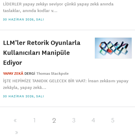
LİDERLER yapay zekâyı seviyor çünkü yapay zekâ anında
taslaklar, anında kodlar v...
30 HAZIRAN 2026, SALI
LLM’ler Retorik Oyunlarla
Kullanıcıları Manipüle
Ediyor
YAPAY ZEKÂ
DERGI
Thomas Stackpole
İŞTE HEPİMİZE TANIDIK GELECEK BİR VAAT: İnsan zekâsını yapay
zekâyla, yapay zekâ...
30 HAZIRAN 2026, SALI
2
«
1
3
4
5
»