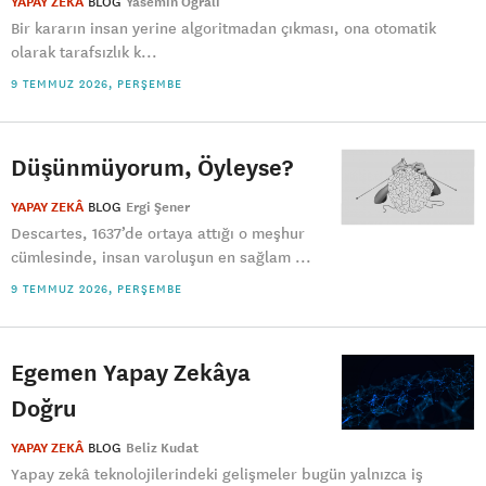
YAPAY ZEKÂ
BLOG
Yasemin Oğralı
Bir kararın insan yerine algoritmadan çıkması, ona otomatik
olarak tarafsızlık k...
9 TEMMUZ 2026, PERŞEMBE
Düşünmüyorum, Öyleyse?
YAPAY ZEKÂ
BLOG
Ergi Şener
Descartes, 1637’de ortaya attığı o meşhur
cümlesinde, insan varoluşun en sağlam ...
9 TEMMUZ 2026, PERŞEMBE
Egemen Yapay Zekâya
Doğru
YAPAY ZEKÂ
BLOG
Beliz Kudat
Yapay zekâ teknolojilerindeki gelişmeler bugün yalnızca iş