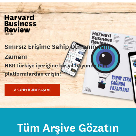
Sınırsız Erişime Sahip Olmanın Tam
Zamanı
HBR Türkiye içeriğine bir yıl boyunca tüm
platformlardan erişin!
ABONELİĞİMİ BAŞLAT
Tüm Arşive Gözatın