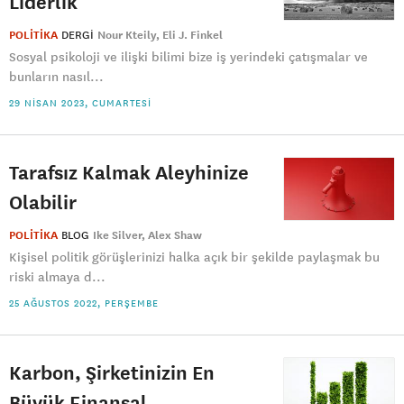
Liderlik
POLİTİKA
DERGI
Nour Kteily
Eli J. Finkel
Sosyal psikoloji ve ilişki bilimi bize iş yerindeki çatışmalar ve
bunların nasıl...
29 NISAN 2023, CUMARTESI
Tarafsız Kalmak Aleyhinize
Olabilir
POLİTİKA
BLOG
Ike Silver
Alex Shaw
Kişisel politik görüşlerinizi halka açık bir şekilde paylaşmak bu
riski almaya d...
25 AĞUSTOS 2022, PERŞEMBE
Karbon, Şirketinizin En
Büyük Finansal