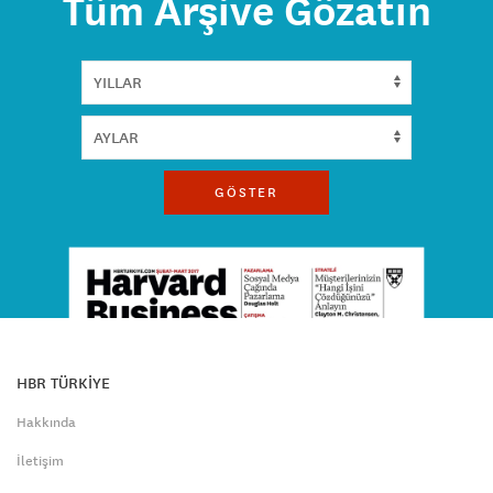
Tüm Arşive Gözatın
GÖSTER
HBR TÜRKİYE
Hakkında
İletişim