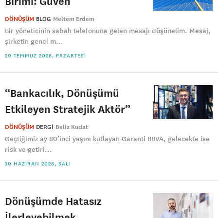
Birimi: Güven
DÖNÜŞÜM
BLOG
Meltem Erdem
Bir yöneticinin sabah telefonuna gelen mesajı düşünelim. Mesaj,
şirketin genel m...
20 TEMMUZ 2026, PAZARTESI
“Bankacılık, Dönüşümü
Etkileyen Stratejik Aktör”
DÖNÜŞÜM
DERGI
Beliz Kudat
Geçtiğimiz ay 80’inci yaşını kutlayan Garanti BBVA, gelecekte ise
risk ve getiri...
30 HAZIRAN 2026, SALI
Dönüşümde Hatasız
İlerleyebilmek