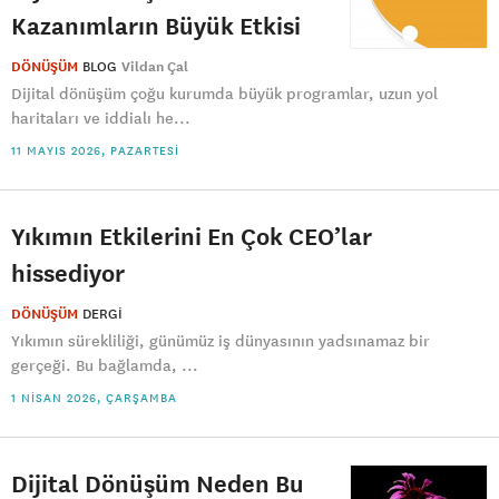
Kazanımların Büyük Etkisi
DÖNÜŞÜM
BLOG
Vildan Çal
Dijital dönüşüm çoğu kurumda büyük programlar, uzun yol
haritaları ve iddialı he...
11 MAYIS 2026, PAZARTESI
Yıkımın Etkilerini En Çok CEO’lar
hissediyor
DÖNÜŞÜM
DERGI
Yıkımın sürekliliği, günümüz iş dünyasının yadsınamaz bir
gerçeği. Bu bağlamda, ...
1 NISAN 2026, ÇARŞAMBA
Dijital Dönüşüm Neden Bu