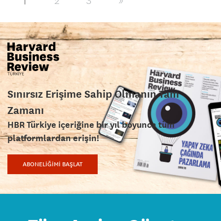
1
2
3
»
Sınırsız Erişime Sahip Olmanın Tam
Zamanı
HBR Türkiye içeriğine bir yıl boyunca tüm
platformlardan erişin!
ABONELİĞİMİ BAŞLAT