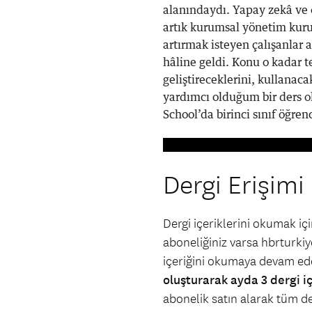
alanındaydı. Yapay zekâ ve ö
artık kurumsal yönetim kurul
artırmak isteyen çalışanlar a
hâline geldi. Konu o kadar 
geliştireceklerini, kullanac
yardımcı olduğum bir ders ol
School’da birinci sınıf öğrenci
Dergi Erişimi
Dergi içeriklerini okumak i
aboneliğiniz varsa hbrturkiye
içeriğini okumaya devam ede
oluşturarak ayda 3 dergi i
abonelik satın alarak tüm der