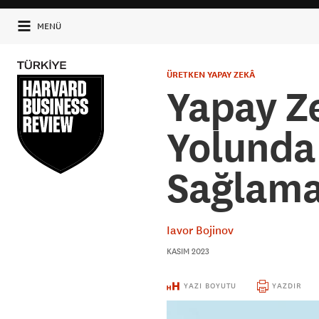
MENÜ
ÜRETKEN YAPAY ZEKÂ
Yapay Ze
Yolunda
Sağlam
Iavor Bojinov
KASIM 2023
YAZI BOYUTU
YAZDIR