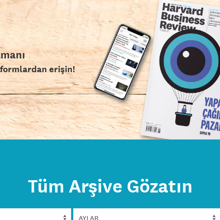
amanı
tformlardan erişin!
Tüm Arşive Gözatın