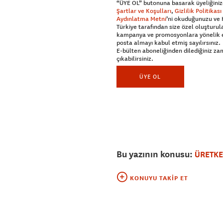
“ÜYE OL” butonuna basarak üyeliğiniz
Şartlar ve Koşulları
,
Gizlilik Politikası
Aydınlatma Metni
’ni okuduğunuzu ve
Türkiye tarafından size özel oluşturul
kampanya ve promosyonlara yönelik 
posta almayı kabul etmiş sayılırsınız.
E-bülten aboneliğinden dilediğiniz z
çıkabilirsiniz.
ÜYE OL
Bu yazının konusu:
ÜRETKE
KONUYU TAKIP ET