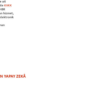
e ait
ile
KVKK
 HBR
an hizmet,
elektronik
aman
N YAPAY ZEKÂ