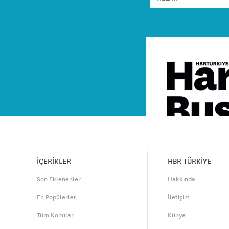
İÇERİKLER
HBR TÜRKİYE
Son Eklenenler
Hakkında
En Popülerler
İletişim
Tüm Konular
Künye