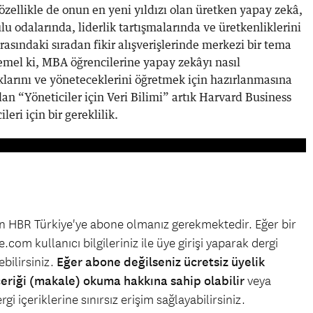
zellikle de onun en yeni yıldızı olan üretken yapay zekâ,
u odalarında, liderlik tartışmalarında ve üretkenliklerini
rasındaki sıradan fikir alışverişlerinde merkezi bir tema
temel ki, MBA öğrencilerine yapay zekâyı nasıl
aklarını ve yöneteceklerini öğretmek için hazırlanmasına
an “Yöneticiler için Veri Bilimi” artık Harvard Business
leri için bir gereklilik.
çin HBR Türkiye'ye abone olmanız gerekmektedir. Eğer bir
.com kullanıcı bilgileriniz ile üye girişi yaparak dergi
bilirsiniz.
Eğer abone değilseniz ücretsiz üyelik
çeriği (makale) okuma hakkına sahip olabilir
veya
gi içeriklerine sınırsız erişim sağlayabilirsiniz.