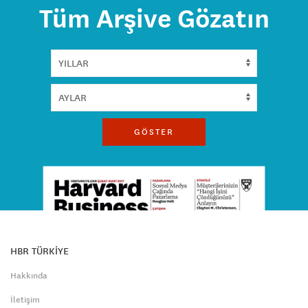
Tüm Arşive Gözatın
GÖSTER
HBR TÜRKİYE
Hakkında
İletişim