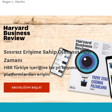
Roger L. Martin
Sınırsız Erişime Sahip Olmanın Tam
Zamanı
HBR Türkiye içeriğine bir yıl boyunca tüm
platformlardan erişin!
ABONELİĞİMİ BAŞLAT