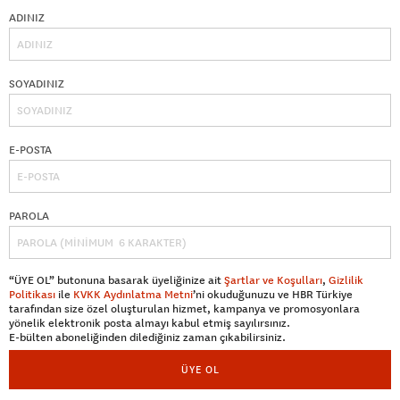
ADINIZ
SOYADINIZ
E-POSTA
PAROLA
“ÜYE OL” butonuna basarak üyeliğinize ait
Şartlar ve Koşulları
,
Gizlilik
Politikası
ile
KVKK Aydınlatma Metni
’ni okuduğunuzu ve HBR Türkiye
tarafından size özel oluşturulan hizmet, kampanya ve promosyonlara
yönelik elektronik posta almayı kabul etmiş sayılırsınız.
E-bülten aboneliğinden dilediğiniz zaman çıkabilirsiniz.
ÜYE OL