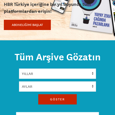
HBR Türkiye içeriğine bir yıl boyunca tüm
platformlardan erişin!
ABONELİĞİMİ BAŞLAT
Tüm Arşive Gözatın
GÖSTER