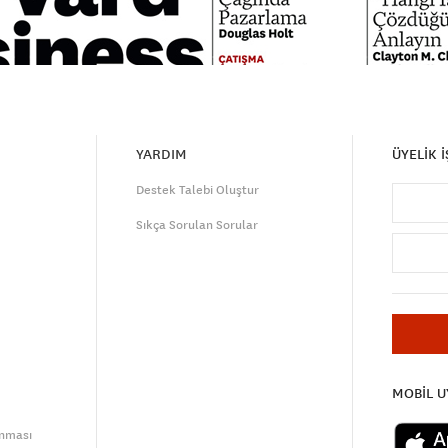
YARDIM
ÜYELİK 
Destek Talebi Oluştur
Sıkça Sorulan Sorular
MOBİL 
unması