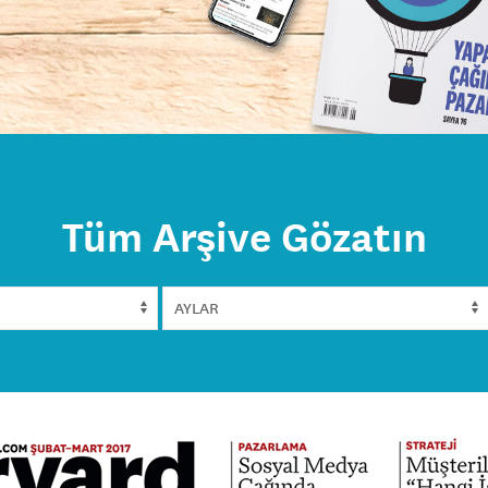
Tüm Arşive Gözatın