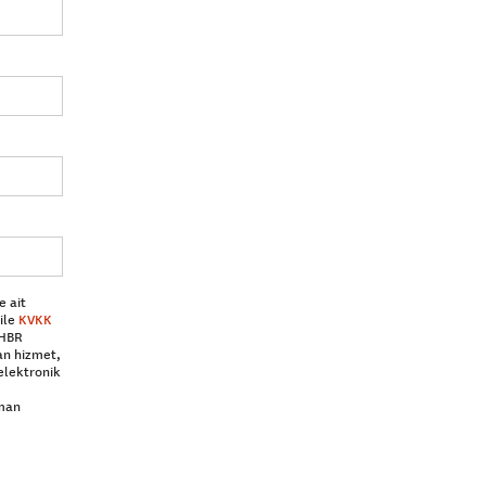
e ait
ile
KVKK
 HBR
an hizmet,
elektronik
aman