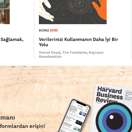
KONU
VERİ
 Sağlamak,
Verilerinizi Kullanmanın Daha İyi Bir
Yolu
Veeral Desai
Tim Fountaine
Kayvaun
Rowshankish
amanı
tformlardan erişin!