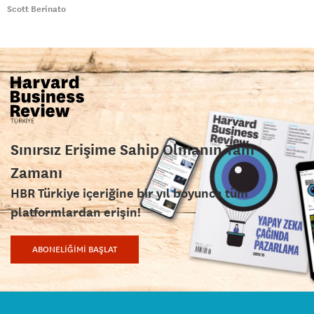
Scott Berinato
Sınırsız Erişime Sahip Olmanın Tam
Zamanı
HBR Türkiye içeriğine bir yıl boyunca tüm
platformlardan erişin!
ABONELİĞİMİ BAŞLAT