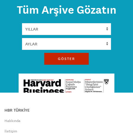
Tüm Arşive Gözatın
GÖSTER
HBR TÜRKİYE
Hakkında
İletişim