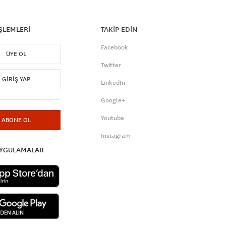
İŞLEMLERİ
TAKİP EDİN
Facebook
ÜYE OL
Twitter
GIRIŞ YAP
LinkedIn
Google+
Youtube
ABONE OL
Instagram
UYGULAMALAR