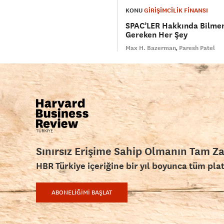
KONU
GİRİŞİMCİLİK FİNANSI
SPAC’LER Hakkında Bilmen
Gereken Her Şey
Max H. Bazerman
Paresh Patel
Sınırsız Erişime Sahip Olmanın Tam Z
HBR Türkiye içeriğine bir yıl boyunca tüm pla
ABONELİĞİMİ BAŞLAT