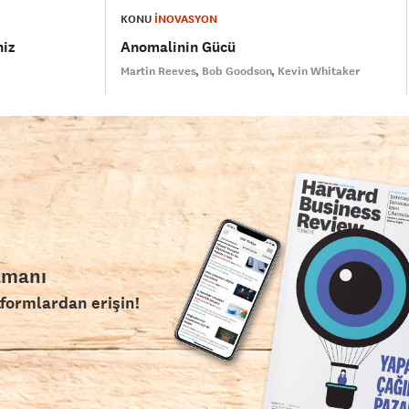
KONU
İNOVASYON
iz
Anomalinin Gücü
Martin Reeves
Bob Goodson
Kevin Whitaker
amanı
tformlardan erişin!