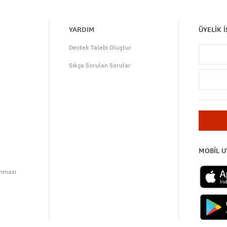
YARDIM
ÜYELİK 
Destek Talebi Oluştur
Sıkça Sorulan Sorular
MOBİL 
unması