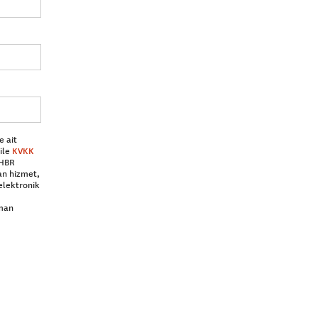
e ait
ile
KVKK
 HBR
an hizmet,
elektronik
aman