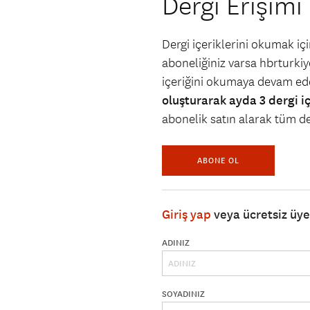
Dergi Erişimi
Dergi içeriklerini okumak i
aboneliğiniz varsa hbrturkiye
içeriğini okumaya devam ede
oluşturarak ayda 3 dergi i
abonelik satın alarak tüm der
ABONE OL
Giriş yap
veya ücretsiz üy
ADINIZ
SOYADINIZ