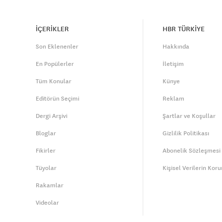
İÇERİKLER
HBR TÜRKİYE
Son Eklenenler
Hakkında
En Popülerler
İletişim
Tüm Konular
Künye
Editörün Seçimi
Reklam
Dergi Arşivi
Şartlar ve Koşullar
Bloglar
Gizlilik Politikası
Fikirler
Abonelik Sözleşmesi
Tüyolar
Kişisel Verilerin Kor
Rakamlar
Videolar