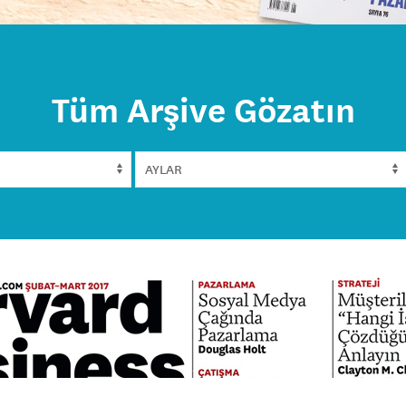
Tüm Arşive Gözatın