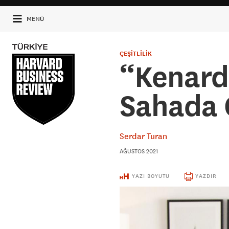
MENÜ
ÇEŞİTLİLİK
“Kenard
Sahada 
Serdar Turan
AĞUSTOS 2021
YAZI BOYUTU
YAZDIR