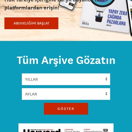
platformlardan erişin!
ABONELİĞİMİ BAŞLAT
Tüm Arşive Gözatın
GÖSTER