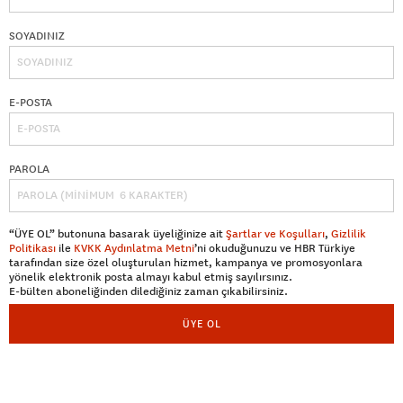
SOYADINIZ
E-POSTA
PAROLA
“ÜYE OL” butonuna basarak üyeliğinize ait
Şartlar ve Koşulları
,
Gizlilik
Politikası
ile
KVKK Aydınlatma Metni
’ni okuduğunuzu ve HBR Türkiye
tarafından size özel oluşturulan hizmet, kampanya ve promosyonlara
yönelik elektronik posta almayı kabul etmiş sayılırsınız.
E-bülten aboneliğinden dilediğiniz zaman çıkabilirsiniz.
ÜYE OL