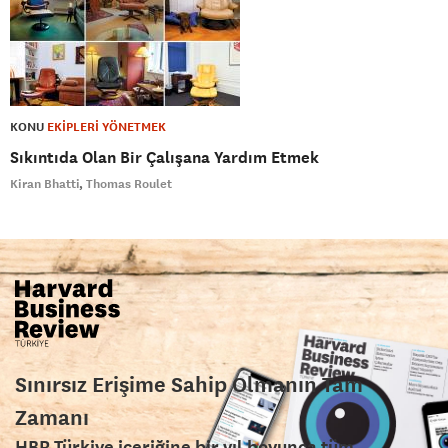
KONU
EKİPLERİ YÖNETMEK
Sıkıntıda Olan Bir Çalışana Yardım Etmek
Kiran Bhatti
Thomas Roulet
Sınırsız Erişime Sahip Olmanın Tam
Zamanı
HBR Türkiye içeriğine bir yıl boyunca tüm