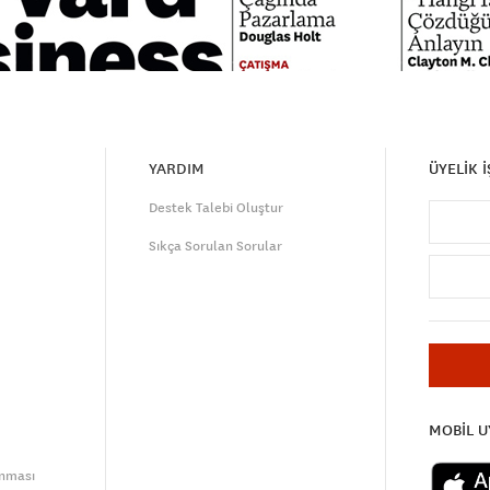
YARDIM
ÜYELİK 
Destek Talebi Oluştur
Sıkça Sorulan Sorular
MOBİL 
unması