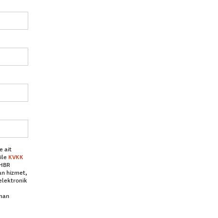
e ait
ile
KVKK
 HBR
an hizmet,
elektronik
aman