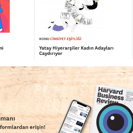
KONU
CİNSİYET EŞİTLİĞİ
ni
Yatay Hiyerarşiler Kadın Adayları
Caydırıyor
amanı
tformlardan erişin!