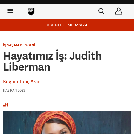
ABONELİĞİMİ BAŞLAT
İŞ YAŞAM DENGESİ
Hayatımız İş: Judith
Liberman
Begüm Tunç Arar
HAZIRAN 2023