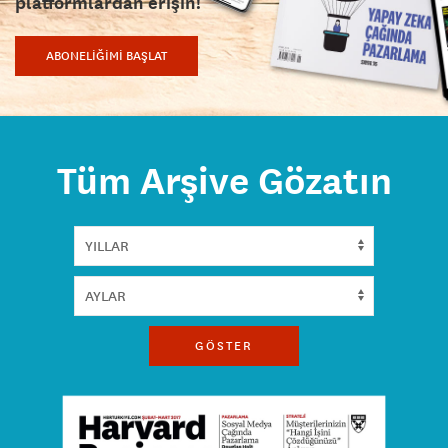
platformlardan erişin!
ABONELİĞİMİ BAŞLAT
Tüm Arşive Gözatın
GÖSTER