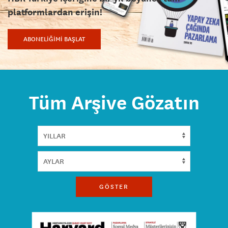
platformlardan erişin!
ABONELİĞİMİ BAŞLAT
Tüm Arşive Gözatın
GÖSTER