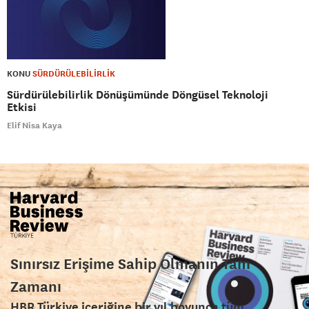
KONU
SÜRDÜRÜLEBİLİRLİK
Sürdürülebilirlik Dönüşümünde Döngüsel Teknoloji
Etkisi
Elif Nisa Kaya
Sınırsız Erişime Sahip Olmanın Tam
Zamanı
HBR Türkiye içeriğine bir yıl boyunca tüm