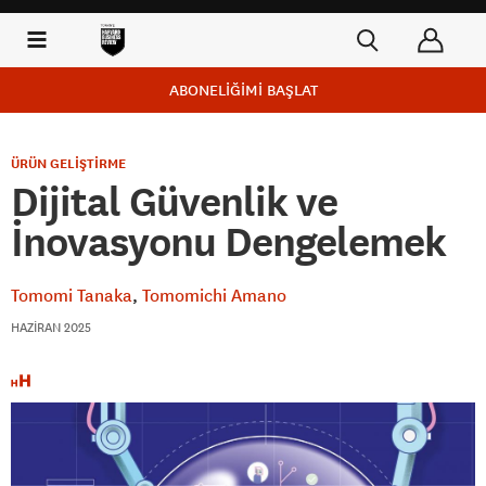
ABONELİĞİMİ BAŞLAT
ÜRÜN GELİŞTİRME
Dijital Güvenlik ve
İnovasyonu Dengelemek
Tomomi Tanaka
Tomomichi Amano
HAZIRAN 2025