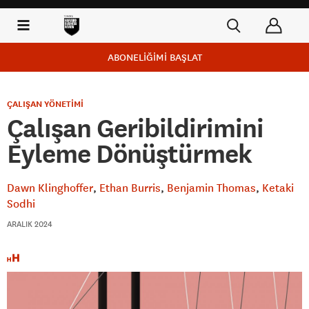
ABONELİĞİMİ BAŞLAT
ÇALIŞAN YÖNETİMİ
Çalışan Geribildirimini
Eyleme Dönüştürmek
Dawn Klinghoffer
Ethan Burris
Benjamin Thomas
Ketaki
Sodhi
ARALIK 2024