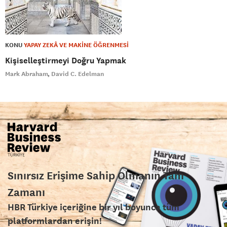
KONU
YAPAY ZEKÂ VE MAKİNE ÖĞRENMESİ
Kişiselleştirmeyi Doğru Yapmak
Mark Abraham
David C. Edelman
Sınırsız Erişime Sahip Olmanın Tam
Zamanı
HBR Türkiye içeriğine bir yıl boyunca tüm
platformlardan erişin!