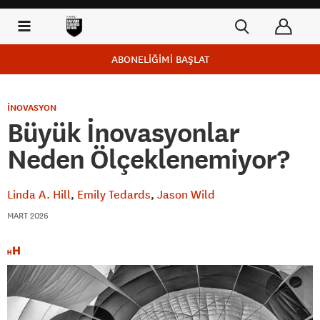
ABONELİĞİMİ BAŞLAT
İNOVASYON
Büyük İnovasyonlar
Neden Ölçeklenemiyor?
Linda A. Hill
Emily Tedards
Jason Wild
MART 2026