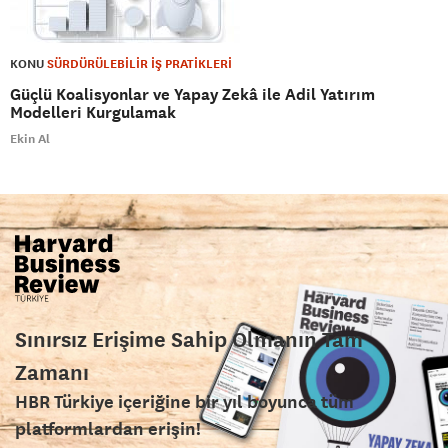
KONU
SÜRDÜRÜLEBİLİR İŞ PRATİKLERİ
Güçlü Koalisyonlar ve Yapay Zekâ ile Adil Yatırım
Modelleri Kurgulamak
Ekin Al
Sınırsız Erişime Sahip Olmanın Tam
Zamanı
HBR Türkiye içeriğine bir yıl boyunca tüm
platformlardan erişin!