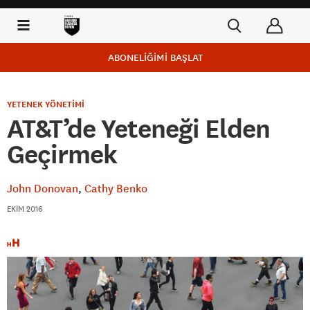
ABONELİĞİMİ BAŞLAT
YETENEK YÖNETİMİ
AT&T’de Yeteneği Elden
Geçirmek
John Donovan
Cathy Benko
EKIM 2016