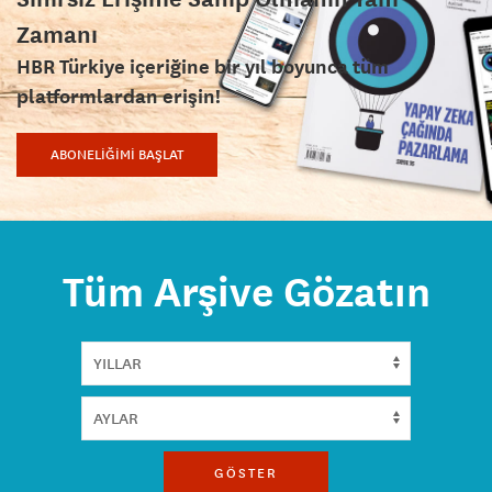
Zamanı
HBR Türkiye içeriğine bir yıl boyunca tüm
platformlardan erişin!
ABONELİĞİMİ BAŞLAT
Tüm Arşive Gözatın
GÖSTER