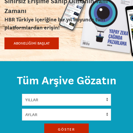
Sınırsız Erişime Sahip Olmanın Tam
Zamanı
HBR Türkiye içeriğine bir yıl boyunca tüm
platformlardan erişin!
ABONELİĞİMİ BAŞLAT
Tüm Arşive Gözatın
GÖSTER