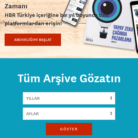
Zamanı
HBR Türkiye içeriğine bir yıl boyunca tüm
platformlardan erişin!
ABONELİĞİMİ BAŞLAT
Tüm Arşive Gözatın
GÖSTER