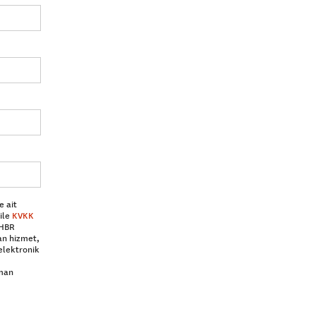
e ait
ile
KVKK
 HBR
an hizmet,
elektronik
aman