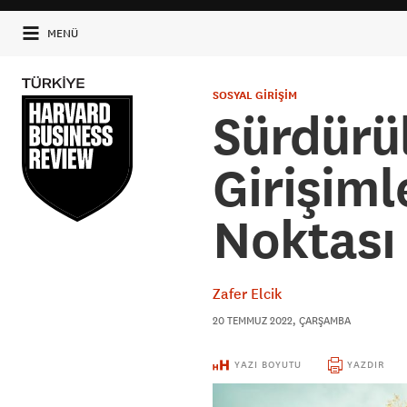
MENÜ
SOSYAL GİRİŞİM
Sürdürül
Girişiml
Noktası
Zafer Elcik
20 TEMMUZ 2022, ÇARŞAMBA
YAZI BOYUTU
YAZDIR