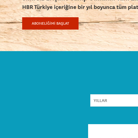
HBR Türkiye içeriğine bir yıl boyunca tüm pla
ABONELİĞİMİ BAŞLAT