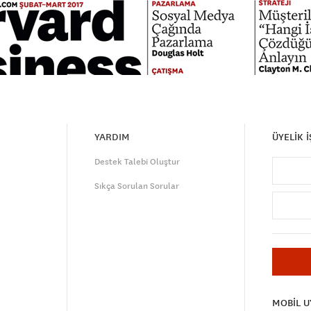
YARDIM
ÜYELİK 
Destek Talebi Oluştur
Sıkça Sorulan Sorular
MOBİL 