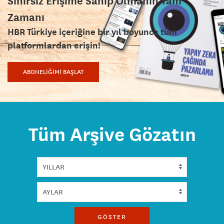
Sınırsız Erişime Sahip Olmanın Tam
Zamanı
HBR Türkiye içeriğine bir yıl boyunca tüm
platformlardan erişin!
ABONELİĞİMİ BAŞLAT
Tüm Arşive Gözatın
GÖSTER