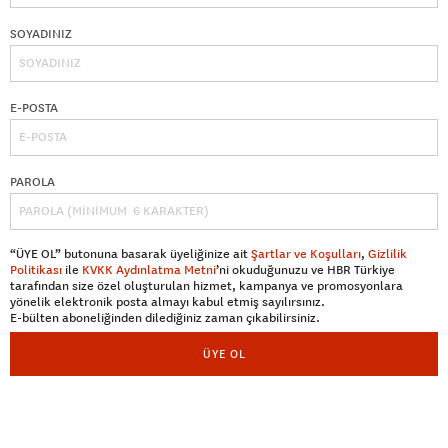
SOYADINIZ
E-POSTA
PAROLA
“ÜYE OL” butonuna basarak üyeliğinize ait
Şartlar ve Koşulları
,
Gizlilik
Politikası
ile
KVKK Aydınlatma Metni
’ni okuduğunuzu ve HBR Türkiye
tarafından size özel oluşturulan hizmet, kampanya ve promosyonlara
yönelik elektronik posta almayı kabul etmiş sayılırsınız.
E-bülten aboneliğinden dilediğiniz zaman çıkabilirsiniz.
ÜYE OL