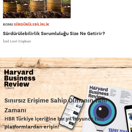
KONU
SÜRDÜRÜLEBİLİRLİK
Sürdürülebilirlik Sorumluluğu Size Ne Getirir?
İzel Levi Coşkun
Sınırsız Erişime Sahip Olmanın Tam
Zamanı
HBR Türkiye içeriğine bir yıl boyunca tüm
platformlardan erişin!