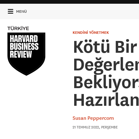
MENÜ
KENDİNİ YÖNETMEK
Kötü Bi
Değerle
Bekliyor
Hazırlan
Susan Peppercorn
21 TEMMUZ 2022, PERŞEMBE