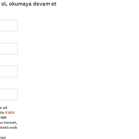
e ol, okumaya devam et
e ait
ile
KVKK
 HBR
an hizmet,
elektronik
aman