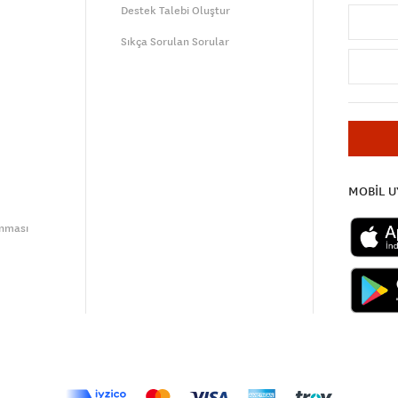
Destek Talebi Oluştur
Sıkça Sorulan Sorular
MOBİL 
unması