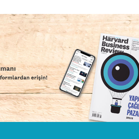
amanı
tformlardan erişin!