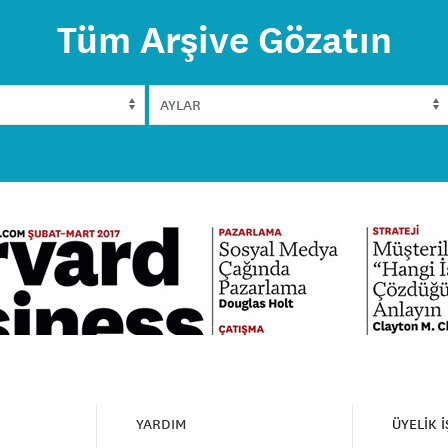
Tüm Arşive Gözatın
YARDIM
ÜYELİK 