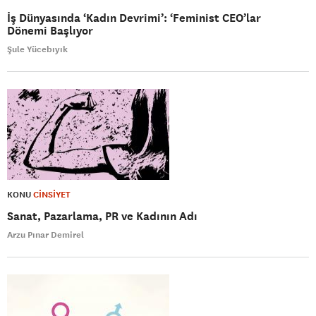
İş Dünyasında ‘Kadın Devrimi’: ‘Feminist CEO’lar
Dönemi Başlıyor
Şule Yücebıyık
KONU
CİNSİYET
Sanat, Pazarlama, PR ve Kadının Adı
Arzu Pınar Demirel