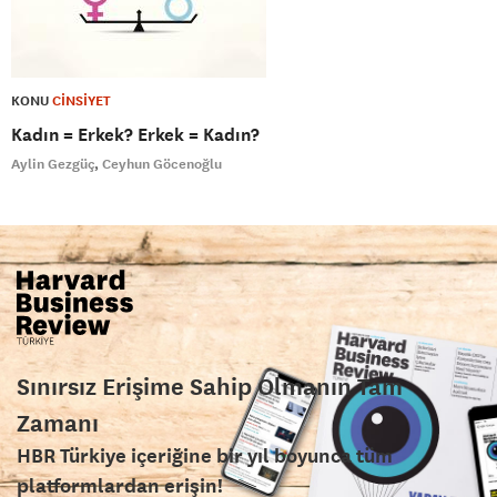
KONU
CİNSİYET
Kadın = Erkek? Erkek = Kadın?
Aylin Gezgüç
Ceyhun Göcenoğlu
Sınırsız Erişime Sahip Olmanın Tam
Zamanı
HBR Türkiye içeriğine bir yıl boyunca tüm
platformlardan erişin!