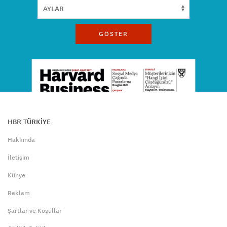
GÖSTER
HBR TÜRKİYE
Hakkında
İletişim
Künye
Reklam
Şartlar ve Koşullar