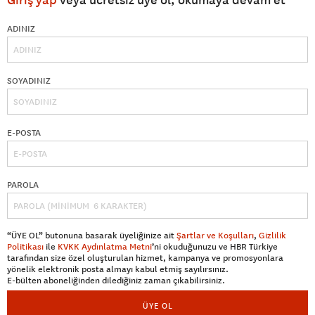
Giriş yap
veya ücretsiz üye ol, okumaya devam et
ADINIZ
SOYADINIZ
E-POSTA
PAROLA
“ÜYE OL” butonuna basarak üyeliğinize ait
Şartlar ve Koşulları
,
Gizlilik
Politikası
ile
KVKK Aydınlatma Metni
’ni okuduğunuzu ve HBR Türkiye
tarafından size özel oluşturulan hizmet, kampanya ve promosyonlara
yönelik elektronik posta almayı kabul etmiş sayılırsınız.
E-bülten aboneliğinden dilediğiniz zaman çıkabilirsiniz.
ÜYE OL