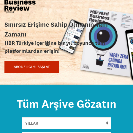
Sınırsız Erişime Sahip Olmanın Tam
Zamanı
HBR Türkiye içeriğine bir yıl boyunca tüm
platformlardan erişin!
ABONELİĞİMİ BAŞLAT
Tüm Arşive Gözatın