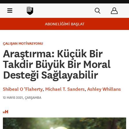
ABONELİĞİMİ BAŞLAT
ÇALIŞAN MOTİVASYONU
Araştırma: Küçük Bir
Takdir Büyük Bir Moral
Desteği Sağlayabilir
Shibeal O ’Flaherty
Michael T. Sanders
Ashley Whillans
12 MAYIS 2021, ÇARŞAMBA