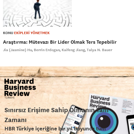
KONU
EKİPLERİ YÖNETMEK
Araştırma: Mütevazı Bir Lider Olmak Ters Tepebilir
Jia (Jasmine) Hu
Berrin Erdogan
Kaifeng Jiang
Talya N. Bauer
Sınırsız Erişime Sahip Olmanın Tam
Zamanı
HBR Türkiye içeriğine bir yıl boyunca tüm