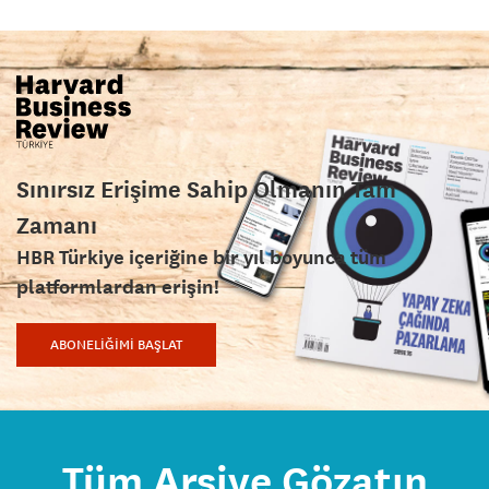
Sınırsız Erişime Sahip Olmanın Tam
Zamanı
HBR Türkiye içeriğine bir yıl boyunca tüm
platformlardan erişin!
ABONELİĞİMİ BAŞLAT
Tüm Arşive Gözatın