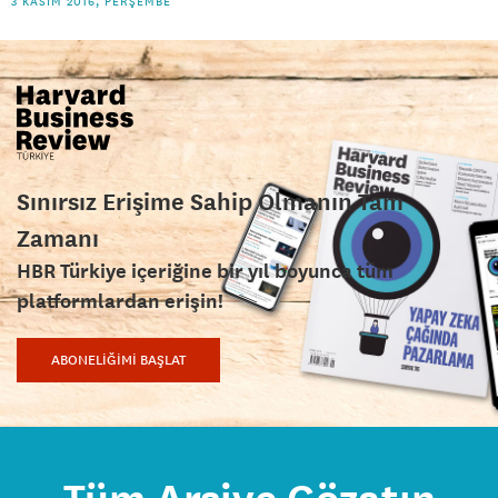
3 KASIM 2016, PERŞEMBE
Sınırsız Erişime Sahip Olmanın Tam
Zamanı
HBR Türkiye içeriğine bir yıl boyunca tüm
platformlardan erişin!
ABONELİĞİMİ BAŞLAT