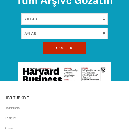
Tüm Arşive Gözatın
GÖSTER
HBR TÜRKİYE
Hakkında
İletişim
Künye