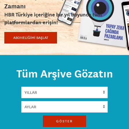
Zamanı
HBR Türkiye içeriğine bir yıl boyunca tüm
platformlardan erişin!
ABONELİĞİMİ BAŞLAT
Tüm Arşive Gözatın
GÖSTER