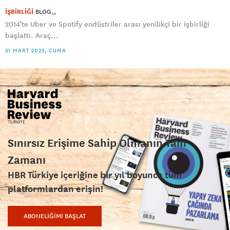
İŞBİRLİĞİ
BLOG
2014’te Uber ve Spotify endüstriler arası yenilikçi bir işbirliği
başlattı. Araç...
31 MART 2023, CUMA
Sınırsız Erişime Sahip Olmanın Tam
Zamanı
HBR Türkiye içeriğine bir yıl boyunca tüm
platformlardan erişin!
ABONELİĞİMİ BAŞLAT