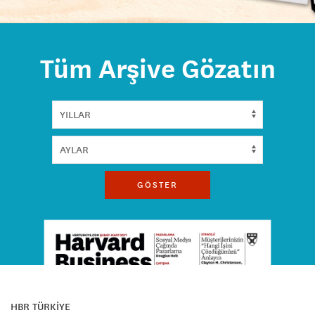
Tüm Arşive Gözatın
GÖSTER
HBR TÜRKİYE